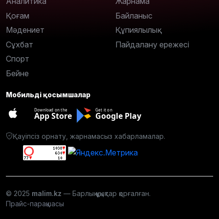
Аналитика
Жарнама
Қоғам
Байланыс
Мәдениет
Құпиялылық
Сұхбат
Пайдалану ережесі
Спорт
Бейне
Мобильді қосымшалар
Download on the
Get it on
App Store
Google Play
Қауіпсіз орнату, жарнамасыз хабарламалар.
© 2025
malim.kz
— Барлық құқықтар қорғалған.
Прайс-парақшасы