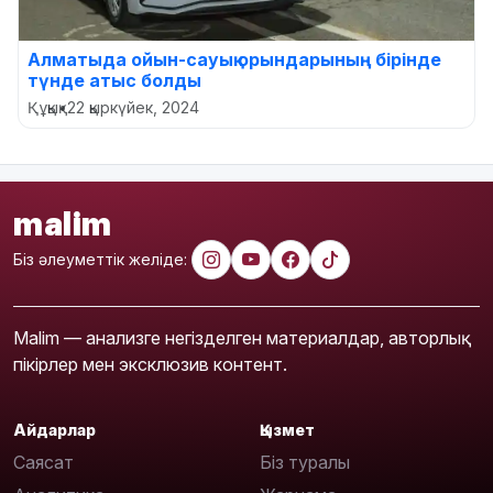
Алматыда ойын-сауық орындарының бірінде
түнде атыс болды
Құқық
•
22 қыркүйек, 2024
malim
Біз әлеуметтік желіде:
Malim — анализге негізделген материалдар, авторлық
пікірлер мен эксклюзив контент.
Айдарлар
Қызмет
Саясат
Біз туралы