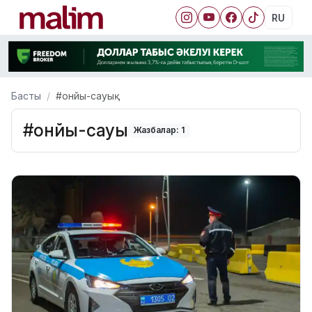
RU
Басты
#онйы-сауық
#онйы-сауық
Жазбалар: 1