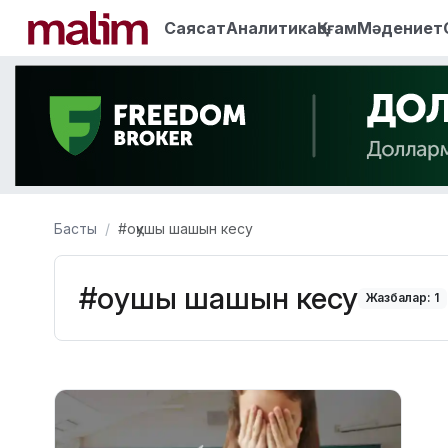
Саясат
Аналитика
Қоғам
Мәдениет
Басты
#оқушы шашын кесу
#оқушы шашын кесу
Жазбалар: 1