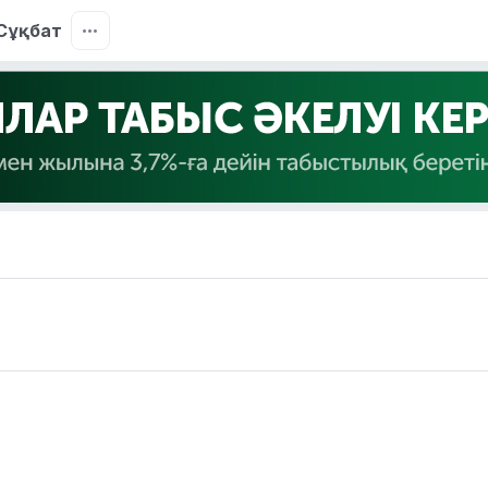
Сұқбат