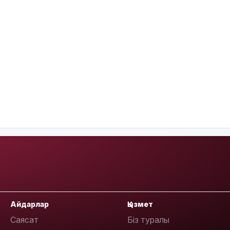
Айдарлар
Қызмет
Саясат
Біз туралы