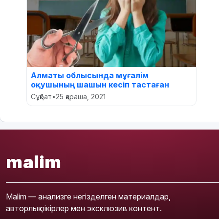
Алматы облысында мұғалім
оқушының шашын кесіп тастаған
Сұқбат
•
25 қараша, 2021
malim
Malim — анализге негізделген материалдар,
авторлық пікірлер мен эксклюзив контент.