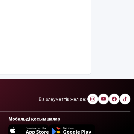
Біз әлеуметтік желіде:
Мобильді қосымшалар
Download on the
Get it on
App Store
Google Play