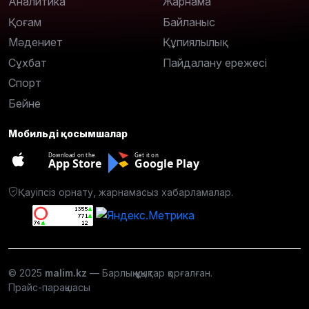
Аналитика
Жарнама
Қоғам
Байланыс
Мәдениет
Құпиялылық
Сұхбат
Пайдалану ережесі
Спорт
Бейне
Мобильді қосымшалар
Download on the
Get it on
App Store
Google Play
Қауіпсіз орнату, жарнамасыз хабарламалар.
© 2025
malim.kz
— Барлық құқықтар қорғалған.
Прайс-парақшасы