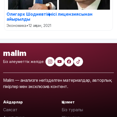
Олигарх Шодиевтің інісі лицензиясынан
айырылды
Экономика
•
12 ақпан, 2021
malim
Біз әлеуметтік желіде:
Malim — анализге негізделген материалдар, авторлық
пікірлер мен эксклюзив контент.
Айдарлар
Қызмет
Саясат
Біз туралы