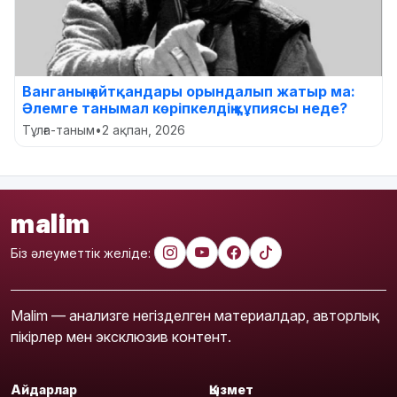
Ванганың айтқандары орындалып жатыр ма:
Әлемге танымал көріпкелдің құпиясы неде?
Тұлға-таным
•
2 ақпан, 2026
malim
Біз әлеуметтік желіде:
Malim — анализге негізделген материалдар, авторлық
пікірлер мен эксклюзив контент.
Айдарлар
Қызмет