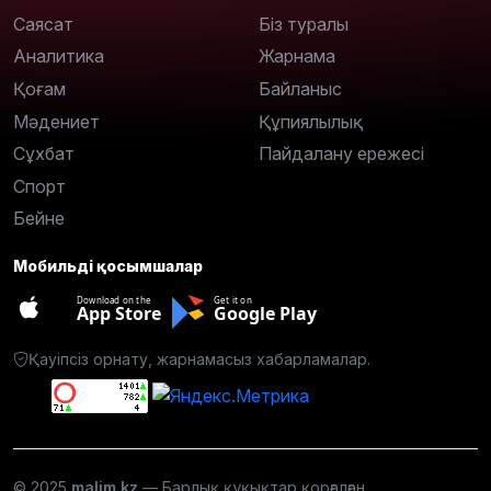
Саясат
Біз туралы
Аналитика
Жарнама
Қоғам
Байланыс
Мәдениет
Құпиялылық
Сұхбат
Пайдалану ережесі
Спорт
Бейне
Мобильді қосымшалар
Download on the
Get it on
App Store
Google Play
Қауіпсіз орнату, жарнамасыз хабарламалар.
© 2025
malim.kz
— Барлық құқықтар қорғалған.