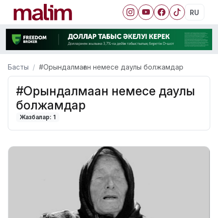
RU
Басты
#Орындалмаған немесе даулы болжамдар
#Орындалмаған немесе даулы
болжамдар
Жазбалар: 1