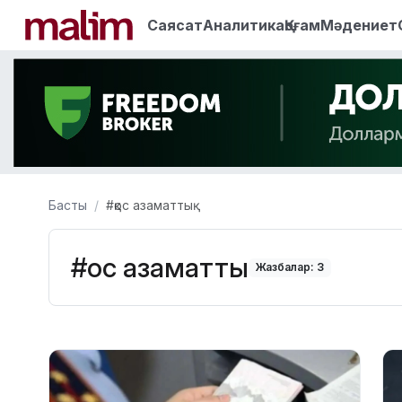
Саясат
Аналитика
Қоғам
Мәдениет
Басты
#қос азаматтық
#қос азаматтық
Жазбалар: 3