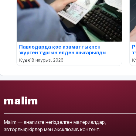
Павлодарда қос азаматтықпен
Р
жүрген тұрғын елден шығарылды
т
Құқық
•
18 наурыз, 2026
Құ
malim
Malim — анализге негізделген материалдар,
авторлық пікірлер мен эксклюзив контент.