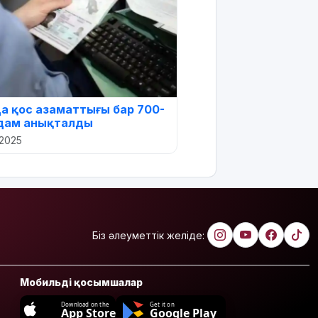
да қос азаматтығы бар 700-
адам анықталды
 2025
Біз әлеуметтік желіде:
Мобильді қосымшалар
Download on the
Get it on
App Store
Google Play