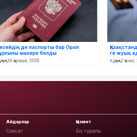
есейдің де паспорты бар Орал
Қазақстан
ұрғыны әшкере болды
ге жуық 
қық
•
26 қараша, 2025
Құқық
•
2 қазан,
Айдарлар
Қызмет
Саясат
Біз туралы