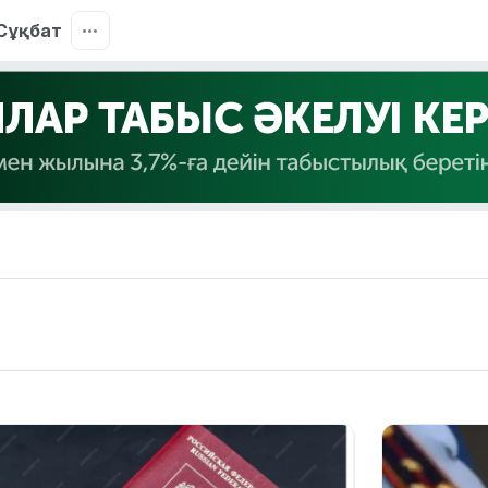
Сұқбат