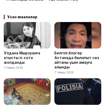
Ұқсас мақалалар
Ұлдана Мырзуанға
Белгілі блогер
қатысты іс сотқа
Астанада былапыт сөз
жолданды
айтқаны үшін қамауға
алынды
7 тамыз, 2026
7 тамыз, 2026