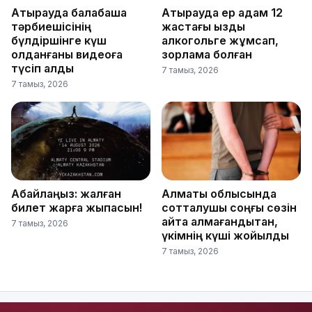
Атырауда балабақша
Атырауда ер адам 12
тәрбиешісінің
жастағы қызды
бүлдіршінге күш
алкогольге жұмсап,
қолданғаны видеоға
зорламақ болған
түсіп қалды
7 тамыз, 2026
7 тамыз, 2026
Абайлаңыз: жалған
Алматы облысында
билет жарға жықпасын!
сотталушы соңғы сөзін
айта алмағандықтан,
7 тамыз, 2026
үкімнің күші жойылды
7 тамыз, 2026