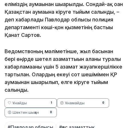
еліміздің аумағынан шығарылды. Сондай-ақ оған
Қазақстан аумағына кіруге тыйым салынды, –
деп хабарлады Павлодар облысы полиция
департаменті көші-қон қызметінің бастығы
Қанат Сартов.
Ведомствоның мәліметінше, жыл басынан
бері өңірде шетел азаматтығын алғаны туралы
хабарламағаны үшін 5 азамат жауапкершілікке
тартылған. Олардың екеуі сот шешімімен ҚР
аумағынан шығарылып, елге кіруге тыйым
салынды.
🤍 Ұнайды
😞 Ұнамайды
1
0
😡 Шектен шыққан
0
#Павлодар облысы
#қос азаматтық