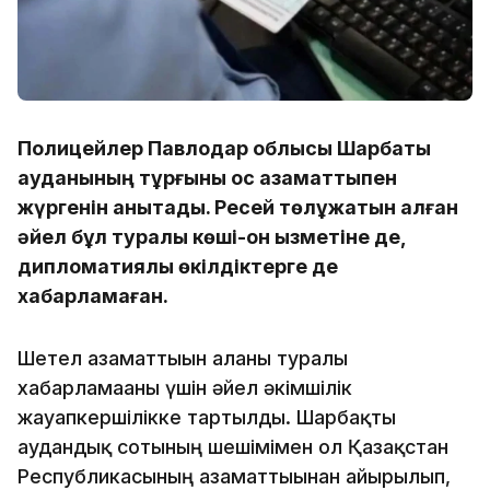
Полицейлер Павлодар облысы Шарбақты
ауданының тұрғыны қос азаматтықпен
жүргенін анықтады. Ресей төлқұжатын алған
әйел бұл туралы көші-қон қызметіне де,
дипломатиялық өкілдіктерге де
хабарламаған.
Шетел азаматтығын алғаны туралы
хабарламағаны үшін әйел әкімшілік
жауапкершілікке тартылды. Шарбақты
аудандық сотының шешімімен ол Қазақстан
Республикасының азаматтығынан айырылып,