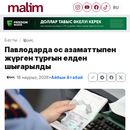
RU
Басты
Құқық
Павлодарда қос азаматтықпен
жүрген тұрғын елден
шығарылды
18 наурыз, 2026
•
Айбын Атабай
Құқық