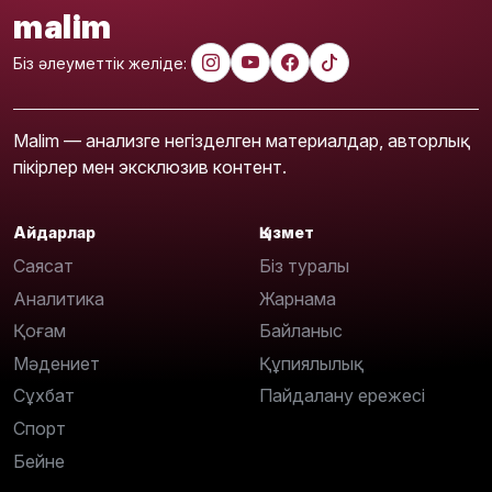
malim
Біз әлеуметтік желіде:
Malim — анализге негізделген материалдар, авторлық
пікірлер мен эксклюзив контент.
Айдарлар
Қызмет
Саясат
Біз туралы
Аналитика
Жарнама
Қоғам
Байланыс
Мәдениет
Құпиялылық
Сұхбат
Пайдалану ережесі
Спорт
Бейне