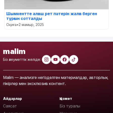
Шымкентте алғаш рет пәтерін жалға берген
тұрғын сотталды
Оқиға
•
2 мамыр, 2025
malim
Біз әлеуметтік желіде:
Malim — анализге негізделген материалдар, авторлық
пікірлер мен эксклюзив контент.
Айдарлар
Қызмет
Саясат
Біз туралы