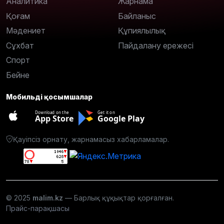
Аналитика
Жарнама
Қоғам
Байланыс
Мәдениет
Құпиялылық
Сұхбат
Пайдалану ережесі
Спорт
Бейне
Мобильді қосымшалар
Download on the
Get it on
App Store
Google Play
Қауіпсіз орнату, жарнамасыз хабарламалар.
© 2025
malim.kz
— Барлық құқықтар қорғалған.
Прайс-парақшасы