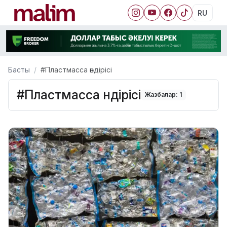
RU
Басты
#Пластмасса өндірісі
#Пластмасса өндірісі
Жазбалар: 1