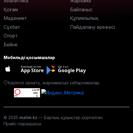
Аналитика
Жарнама
Қоғам
Байланыс
Мәдениет
Құпиялылық
Сұхбат
Пайдалану ережесі
Спорт
Бейне
Мобильді қосымшалар
Download on the
Get it on
App Store
Google Play
Қауіпсіз орнату, жарнамасыз хабарламалар.
© 2025
malim.kz
— Барлық құқықтар қорғалған.
Прайс-парақшасы