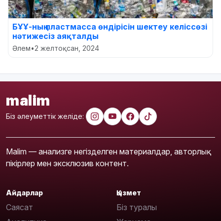
БҰҰ-ның пластмасса өндірісін шектеу келіссөзі
нәтижесіз аяқталды
Әлем
•
2 желтоқсан, 2024
malim
Біз әлеуметтік желіде:
Malim — анализге негізделген материалдар, авторлық
пікірлер мен эксклюзив контент.
Айдарлар
Қызмет
Саясат
Біз туралы