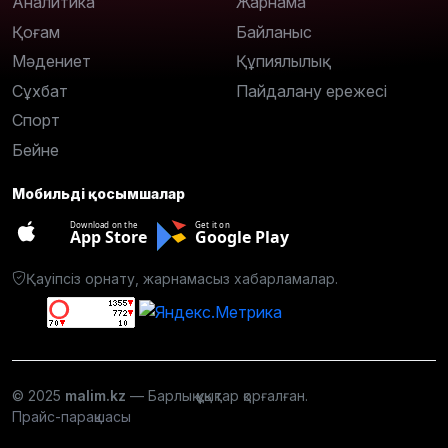
Аналитика
Жарнама
Қоғам
Байланыс
Мәдениет
Құпиялылық
Сұхбат
Пайдалану ережесі
Спорт
Бейне
Мобильді қосымшалар
Download on the
Get it on
App Store
Google Play
Қауіпсіз орнату, жарнамасыз хабарламалар.
© 2025
malim.kz
— Барлық құқықтар қорғалған.
Прайс-парақшасы