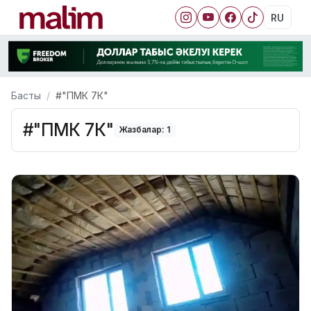
RU
Басты
#"ПМК 7К"
#"ПМК 7К"
Жазбалар: 1