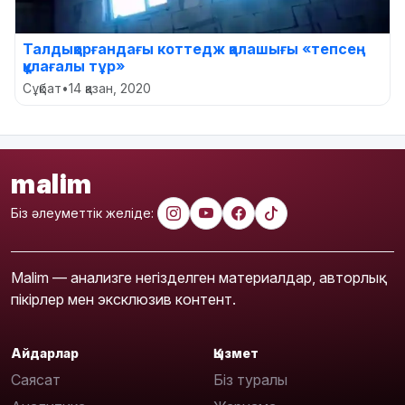
Талдықорғандағы коттедж қалашығы «тепсең
құлағалы тұр»
Сұқбат
•
14 қазан, 2020
malim
Біз әлеуметтік желіде:
Malim — анализге негізделген материалдар, авторлық
пікірлер мен эксклюзив контент.
Айдарлар
Қызмет
Саясат
Біз туралы