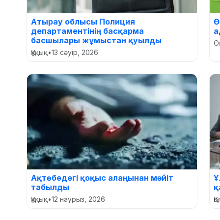
Атырау облысы Полиция
Ө
департаментінің басқарма
а
басшылары жұмыстан қуылды
О
Құқық
•
13 сәуір, 2026
Ақтөбедегі қоқыс алаңынан мәйіт
Ұ
табылды
қ
Құқық
•
12 наурыз, 2026
Қ