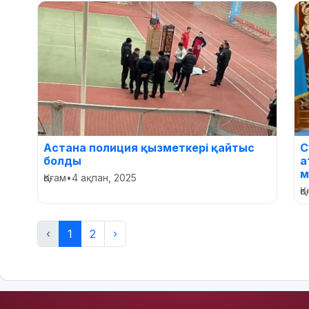
Астана полиция қызметкері қайтыс
С
болды
а
м
Қоғам
•
4 ақпан, 2025
Қ
‹
1
2
›