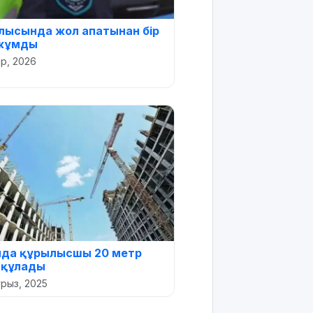
лысында жол апатынан бір
 жұмды
ір, 2026
лда құрылысшы 20 метр
н құлады
урыз, 2025