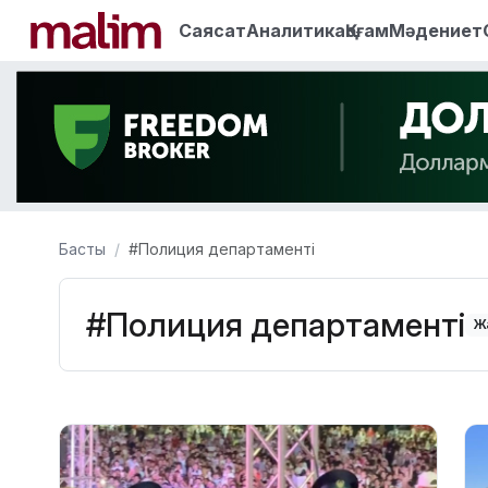
Саясат
Аналитика
Қоғам
Мәдениет
Басты
#Полиция департаменті
#Полиция департаменті
Ж