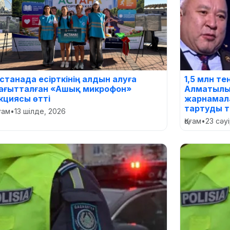
станада есірткінің алдын алуға
1,5 млн т
ағытталған «Ашық микрофон»
Алматылы
кциясы өтті
жарнамала
тартуды т
оғам
•
13 шілде, 2026
Қоғам
•
23 сәу