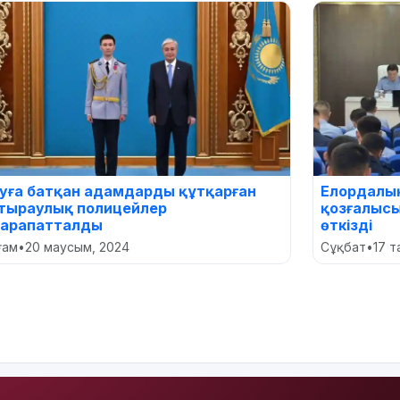
уға батқан адамдарды құтқарған
Елордалық
тыраулық полицейлер
қозғалысы
арапатталды
өткізді
оғам
•
20 маусым, 2024
Сұқбат
•
17 т