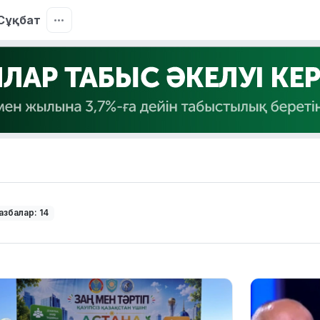
Сұқбат
азбалар: 14