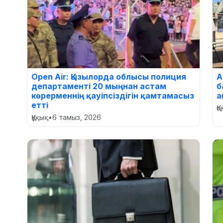
Open Air: Қызылорда облысы полиция
А
департаменті 20 мыңнан астам
б
көрерменнің қауіпсіздігін қамтамасыз
а
етті
Қ
Құқық
•
6 тамыз, 2026