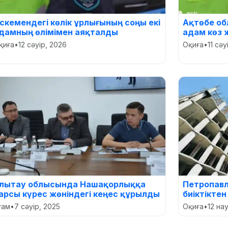
скемендегі көлік ұрлығының соңы екі
Ақтөбе об
дамның өлімімен аяқталды
адам көз
қиға
•
12 сәуір, 2026
Оқиға
•
11 сәу
лытау облысында Нашақорлыққа
Петропав
арсы күрес жөніндегі кеңес құрылды
биіктікте
оғам
•
7 сәуір, 2025
Оқиға
•
12 на