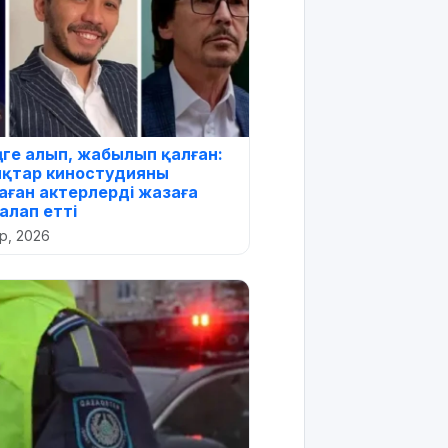
еңге алып, жабылып қалған:
қтар киностудияны
ған актерлерді жазаға
алап етті
ір, 2026