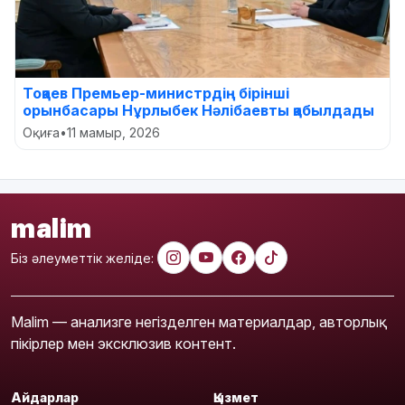
Тоқаев Премьер-министрдің бірінші
орынбасары Нұрлыбек Нәлібаевты қабылдады
Оқиға
•
11 мамыр, 2026
malim
Біз әлеуметтік желіде:
Malim — анализге негізделген материалдар, авторлық
пікірлер мен эксклюзив контент.
Айдарлар
Қызмет