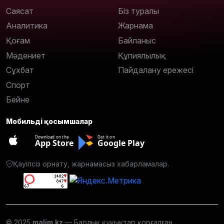
Саясат
Біз туралы
Аналитика
Жарнама
Қоғам
Байланыс
Мәдениет
Құпиялылық
Сұхбат
Пайдалану ережесі
Спорт
Бейне
Мобильді қосымшалар
Download on the
Get it on
App Store
Google Play
Қауіпсіз орнату, жарнамасыз хабарламалар.
© 2025
malim.kz
— Барлық құқықтар қорғалған.