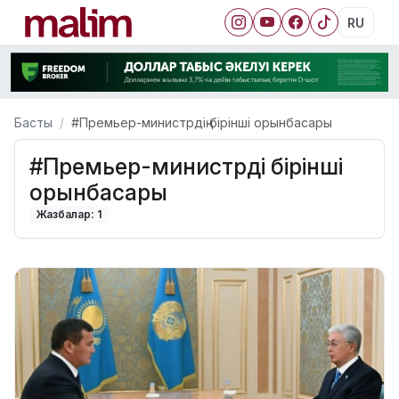
RU
Басты
#Премьер-министрдің бірінші орынбасары
#Премьер-министрдің бірінші
орынбасары
Жазбалар: 1