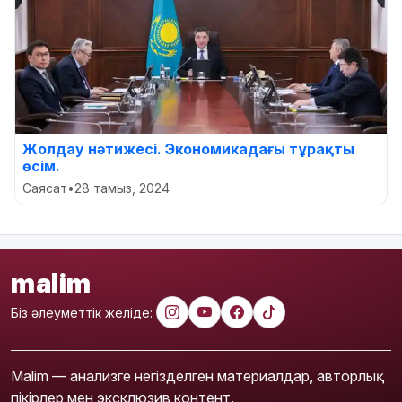
Жолдау нәтижесі. Экономикадағы тұрақты
өсім.
Саясат
•
28 тамыз, 2024
malim
Біз әлеуметтік желіде:
Malim — анализге негізделген материалдар, авторлық
пікірлер мен эксклюзив контент.