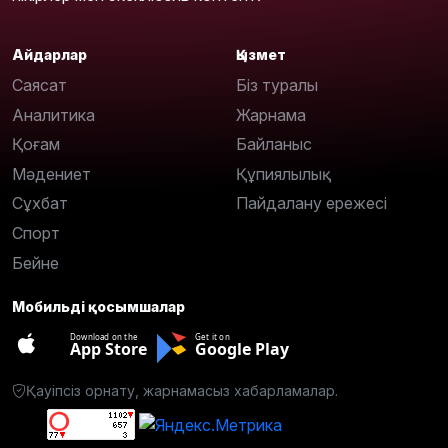
Айдарлар
Қызмет
Саясат
Біз туралы
Аналитика
Жарнама
Қоғам
Байланыс
Мәдениет
Құпиялылық
Сұхбат
Пайдалану ережесі
Спорт
Бейне
Мобильді қосымшалар
Download on the
Get it on
App Store
Google Play
Қауіпсіз орнату, жарнамасыз хабарламалар.