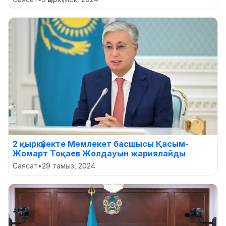
2 қыркүйекте Мемлекет басшысы Қасым-
Жомарт Тоқаев Жолдауын жариялайды
Саясат
•
29 тамыз, 2024