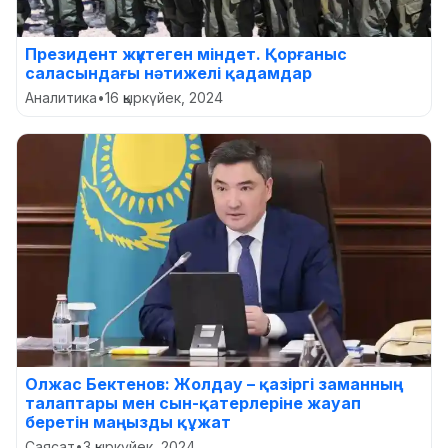
Президент жүктеген міндет. Қорғаныс
саласындағы нәтижелі қадамдар
Аналитика
•
16 қыркүйек, 2024
Олжас Бектенов: Жолдау – қазіргі заманның
талаптары мен сын-қатерлеріне жауап
беретін маңызды құжат
Саясат
•
3 қыркүйек, 2024