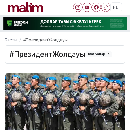
RU
Басты
#ПрезидентЖолдауы
#ПрезидентЖолдауы
Жазбалар: 4