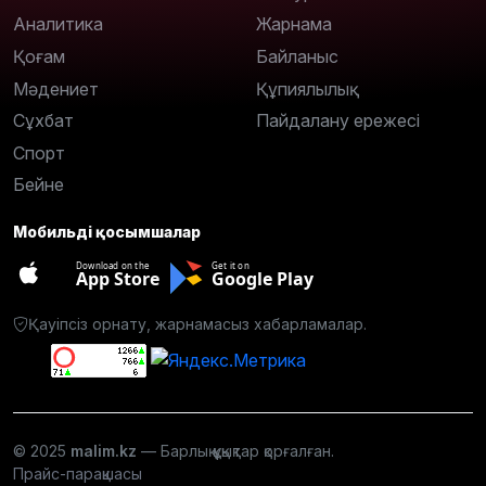
Аналитика
Жарнама
Қоғам
Байланыс
Мәдениет
Құпиялылық
Сұхбат
Пайдалану ережесі
Спорт
Бейне
Мобильді қосымшалар
Download on the
Get it on
App Store
Google Play
Қауіпсіз орнату, жарнамасыз хабарламалар.
© 2025
malim.kz
— Барлық құқықтар қорғалған.
Прайс-парақшасы