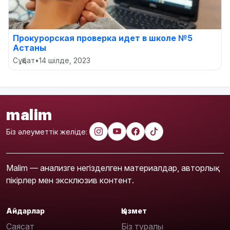
Прокурорская проверка идет в школе №5
Астаны
Сұқбат
•
14 шілде, 2023
malim
Біз әлеуметтік желіде:
Malim — анализге негізделген материалдар, авторлық
пікірлер мен эксклюзив контент.
Айдарлар
Қызмет
Саясат
Біз туралы