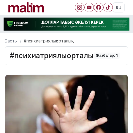
RU
Басты
#психиатриялықорталық
#психиатриялықорталық
Жазбалар: 1