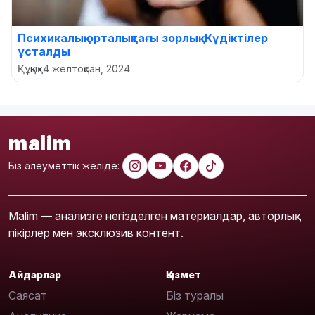
Психикалық орталықтағы зорлық. Күдіктілер
ұсталды
Құқық
•
4 желтоқсан, 2024
malim
Біз әлеуметтік желіде:
Malim — анализге негізделген материалдар, авторлық
пікірлер мен эксклюзив контент.
Айдарлар
Қызмет
Саясат
Біз туралы