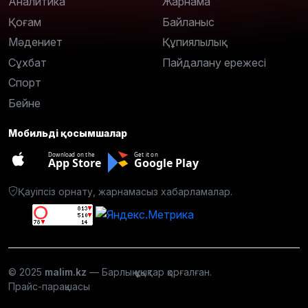
Аналитика
Жарнама
Қоғам
Байланыс
Мәдениет
Құпиялылық
Сұхбат
Пайдалану ережесі
Спорт
Бейне
Мобильді қосымшалар
Download on the
Get it on
App Store
Google Play
Қауіпсіз орнату, жарнамасыз хабарламалар.
© 2025
malim.kz
— Барлық құқықтар қорғалған.
Прайс-парақшасы