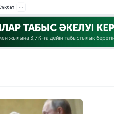
Сұқбат