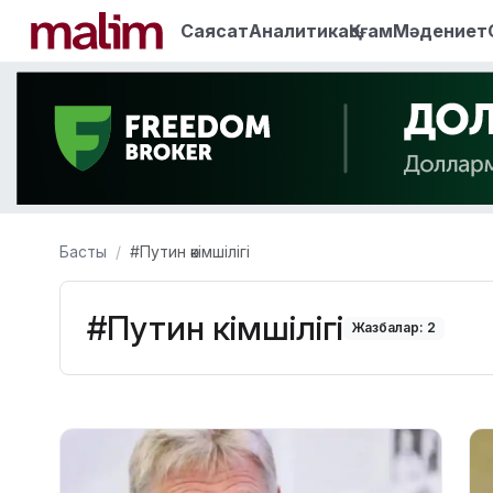
Саясат
Аналитика
Қоғам
Мәдениет
Басты
#Путин әкімшілігі
#Путин әкімшілігі
Жазбалар: 2