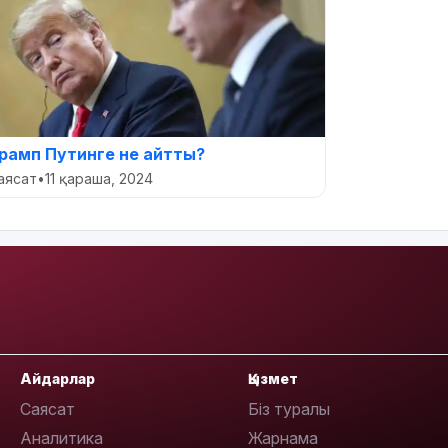
рамп Путинге не айтты?
аясат
•
11 қараша, 2024
Айдарлар
Қызмет
Саясат
Біз туралы
Аналитика
Жарнама