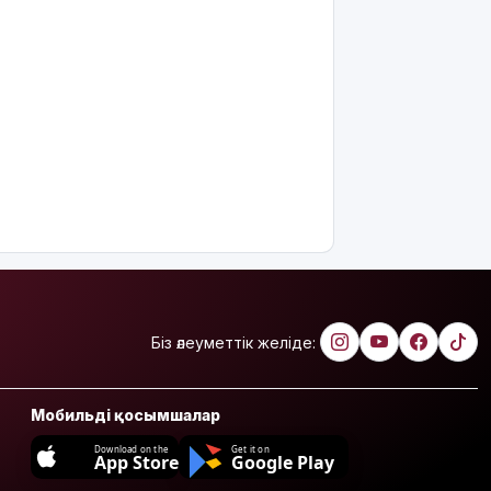
Біз әлеуметтік желіде:
Мобильді қосымшалар
Download on the
Get it on
App Store
Google Play