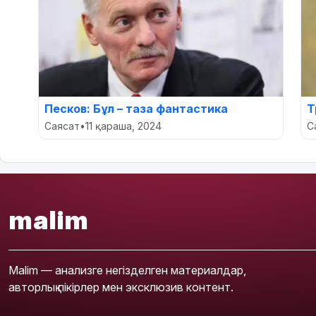
Песков: Бұл – таза фантастика
Т
Саясат
•
11 қараша, 2024
С
malim
Malim — анализге негізделген материалдар,
авторлық пікірлер мен эксклюзив контент.