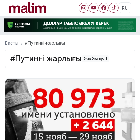
RU
Басты
#Путиннің жарлығы
#Путиннің жарлығы
Жазбалар: 1