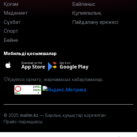
Қоғам
Байланыс
Мәдениет
Құпиялылық
Сұхбат
Пайдалану ережесі
Спорт
Бейне
Мобильді қосымшалар
Download on the
Get it on
App Store
Google Play
Қауіпсіз орнату, жарнамасыз хабарламалар.
© 2025
malim.kz
— Барлық құқықтар қорғалған.
Прайс-парақшасы