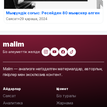
Мың күндік соғыс: Ресейден 80 мың әскер өлген
Саясат
•
29 қараша, 2024
malim
Біз әлеуметтік желіде:
Malim — анализге негізделген материалдар, авторлық
пікірлер мен эксклюзив контент.
Айдарлар
Қызмет
Саясат
Біз туралы
Аналитика
Жарнама