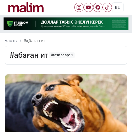
RU
Басты
#қабаған ит
#қабаған ит
Жазбалар: 1