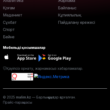
Аналитика
Жарнама
Қоғам
Байланыс
Мәдениет
Құпиялылық
Сұхбат
Пайдалану ережесі
Спорт
Бейне
Мобильді қосымшалар
Download on the
Get it on
App Store
Google Play
Қауіпсіз орнату, жарнамасыз хабарламалар.
© 2025
malim.kz
— Барлық құқықтар қорғалған.
Прайс-парақшасы