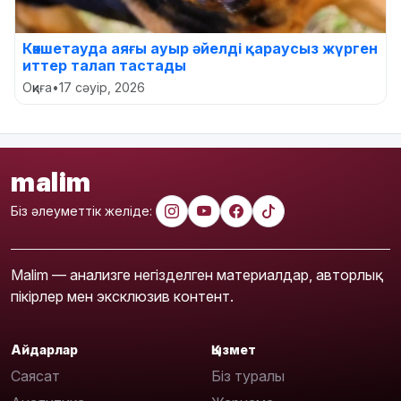
Көкшетауда аяғы ауыр әйелді қараусыз жүрген
иттер талап тастады
Оқиға
•
17 сәуір, 2026
malim
Біз әлеуметтік желіде:
Malim — анализге негізделген материалдар, авторлық
пікірлер мен эксклюзив контент.
Айдарлар
Қызмет
Саясат
Біз туралы