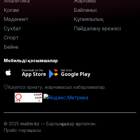
Аналитика
Жарнама
Қоғам
Байланыс
Мәдениет
Құпиялылық
Сұхбат
Пайдалану ережесі
Спорт
Бейне
Мобильді қосымшалар
Download on the
Get it on
App Store
Google Play
Қауіпсіз орнату, жарнамасыз хабарламалар.
© 2025
malim.kz
— Барлық құқықтар қорғалған.
Прайс-парақшасы