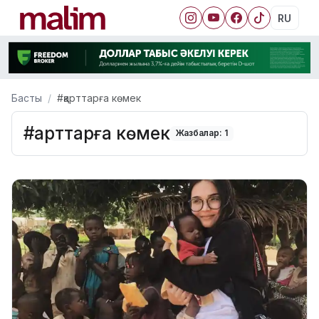
RU
Басты
#қарттарға көмек
#қарттарға көмек
Жазбалар: 1