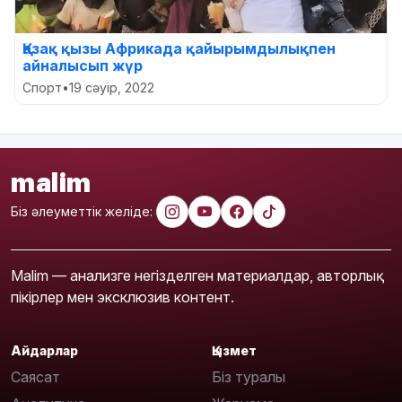
Қазақ қызы Африкада қайырымдылықпен
айналысып жүр
Спорт
•
19 сәуір, 2022
malim
Біз әлеуметтік желіде:
Malim — анализге негізделген материалдар, авторлық
пікірлер мен эксклюзив контент.
Айдарлар
Қызмет
Саясат
Біз туралы