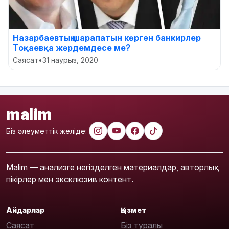
Назарбаевтың шарапатын көрген банкирлер
Тоқаевқа жәрдемдесе ме?
Саясат
•
31 наурыз, 2020
malim
Біз әлеуметтік желіде:
Malim — анализге негізделген материалдар, авторлық
пікірлер мен эксклюзив контент.
Айдарлар
Қызмет
Саясат
Біз туралы