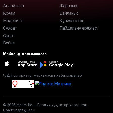
Аналитика
Жарнама
Қоғам
Байланыс
Мәдениет
Құпиялылық
Сұхбат
Пайдалану ережесі
Спорт
Бейне
Мобильді қосымшалар
Download on the
Get it on
App Store
Google Play
Қауіпсіз орнату, жарнамасыз хабарламалар.
© 2025
malim.kz
— Барлық құқықтар қорғалған.
Прайс-парақшасы