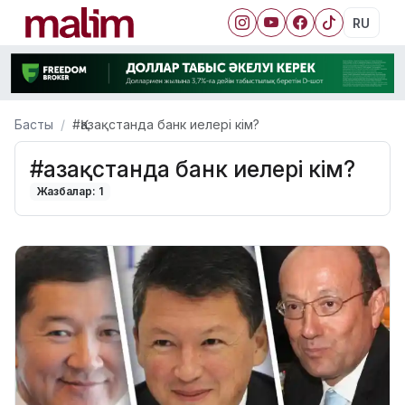
RU
Басты
#Қазақстанда банк иелері кім?
#Қазақстанда банк иелері кім?
Жазбалар: 1