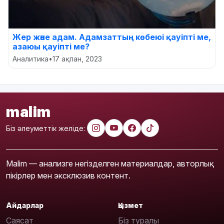
Жер және адам. Адамзаттың көбеюі қауіпті ме,
азаюы қауіпті ме?
Аналитика
•
17 ақпан, 2023
malim
Біз әлеуметтік желіде:
Malim — анализге негізделген материалдар, авторлық
пікірлер мен эксклюзив контент.
Айдарлар
Қызмет
Саясат
Біз туралы