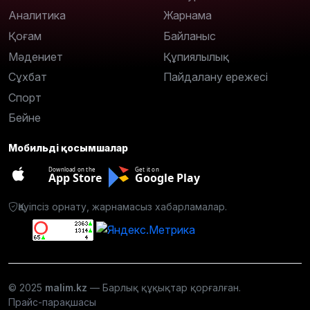
Аналитика
Жарнама
Қоғам
Байланыс
Мәдениет
Құпиялылық
Сұхбат
Пайдалану ережесі
Спорт
Бейне
Мобильді қосымшалар
Download on the
Get it on
App Store
Google Play
Қауіпсіз орнату, жарнамасыз хабарламалар.
© 2025
malim.kz
— Барлық құқықтар қорғалған.
Прайс-парақшасы