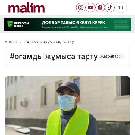
RU
Басты
#қоғамдық жұмысқа тарту
#қоғамдық жұмысқа тарту
Жазбалар: 1