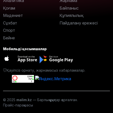
Аналитика
Жарнама
Қоғам
Байланыс
Мәдениет
Құпиялылық
Сұхбат
Пайдалану ережесі
Спорт
Бейне
Мобильді қосымшалар
Download on the
Get it on
App Store
Google Play
Қауіпсіз орнату, жарнамасыз хабарламалар.
© 2025
malim.kz
— Барлық құқықтар қорғалған.
Прайс-парақшасы