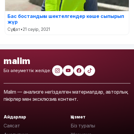
Бас бостандығы шектелгендер көше сыпырып
жүр
Сұқбат
•
21 сәуір, 2021
malim
Біз әлеуметтік желіде:
Malim — анализге негізделген материалдар, авторлық
пікірлер мен эксклюзив контент.
Айдарлар
Қызмет
Саясат
Біз туралы