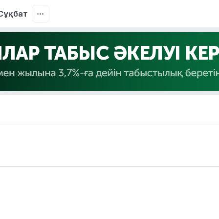
Сұқбат