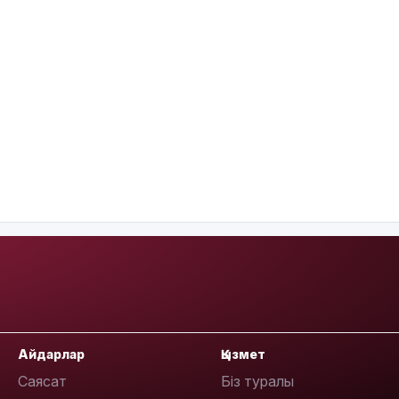
Айдарлар
Қызмет
Саясат
Біз туралы