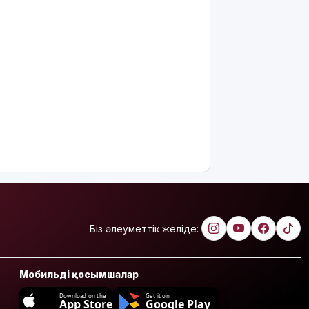
Біз әлеуметтік желіде:
Мобильді қосымшалар
Download on the
Get it on
App Store
Google Play