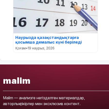
Наурызда қазақстандықтарға
қосымша демалыс күні беріледі
Қоғам
•
19 наурыз, 2026
malim
Malim — анализге негізделген материалдар,
авторлық пікірлер мен эксклюзив контент.