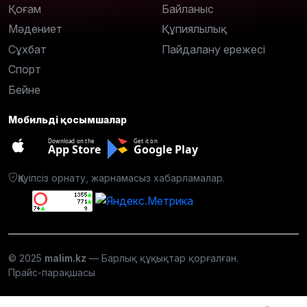
Қоғам
Байланыс
Мәдениет
Құпиялылық
Сұхбат
Пайдалану ережесі
Спорт
Бейне
Мобильді қосымшалар
Download on the
Get it on
App Store
Google Play
Қауіпсіз орнату, жарнамасыз хабарламалар.
© 2025
malim.kz
— Барлық құқықтар қорғалған.
Прайс-парақшасы