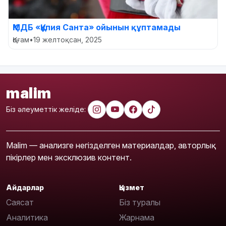
ҚМДБ «Құпия Санта» ойынын құптамады
Қоғам
•
19 желтоқсан, 2025
malim
Біз әлеуметтік желіде:
Malim — анализге негізделген материалдар, авторлық
пікірлер мен эксклюзив контент.
Айдарлар
Қызмет
Саясат
Біз туралы
Аналитика
Жарнама