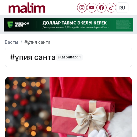
RU
Басты
#Құпия санта
#Құпия санта
Жазбалар: 1