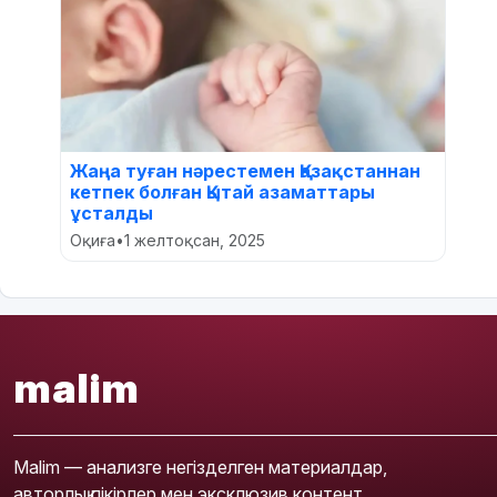
Жаңа туған нәрестемен Қазақстаннан
кетпек болған Қытай азаматтары
ұсталды
Оқиға
•
1 желтоқсан, 2025
malim
Malim — анализге негізделген материалдар,
авторлық пікірлер мен эксклюзив контент.