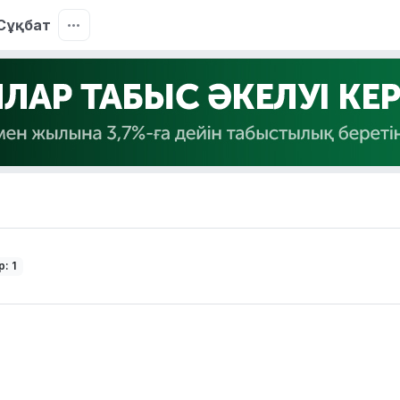
Сұқбат
: 1