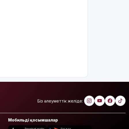
Біз әлеуметтік желіде:
Мобильді қосымшалар
Download on the
Get it on