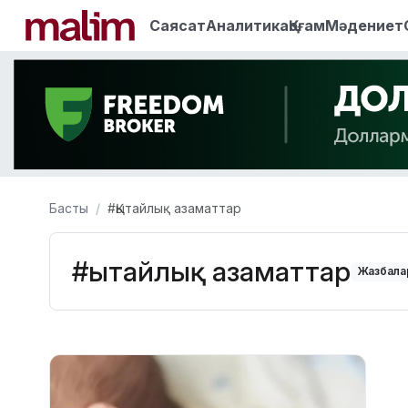
Саясат
Аналитика
Қоғам
Мәдениет
Басты
#Қытайлық азаматтар
#Қытайлық азаматтар
Жазбалар