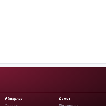
Айдарлар
Қызмет
Саясат
Біз туралы