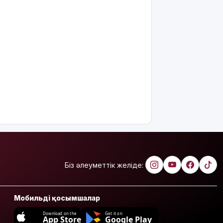
Біз әлеуметтік желіде:
Мобильді қосымшалар
Download on the
Get it on
App Store
Google Play