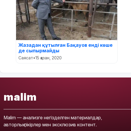
Жазадан құтылған Бақауов енді көше
де сыпырмайды
Саясат
•
15 қазан, 2020
malim
Malim — анализге негізделген материалдар,
авторлық пікірлер мен эксклюзив контент.