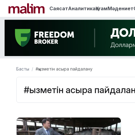
Саясат
Аналитика
Қоғам
Мәдениет
Басты
#қызметін асыра пайдалану
#қызметін асыра пайдала