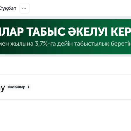
Сұқбат
ну
Жазбалар: 1