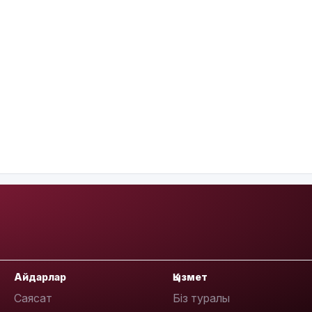
Айдарлар
Қызмет
Саясат
Біз туралы