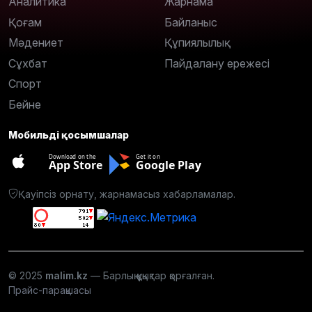
Аналитика
Жарнама
Қоғам
Байланыс
Мәдениет
Құпиялылық
Сұхбат
Пайдалану ережесі
Спорт
Бейне
Мобильді қосымшалар
Download on the
Get it on
App Store
Google Play
Қауіпсіз орнату, жарнамасыз хабарламалар.
© 2025
malim.kz
— Барлық құқықтар қорғалған.
Прайс-парақшасы