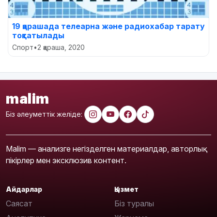
19 қарашада телеарна және радиохабар тарату
тоқтатылады
Спорт
•
2 қараша, 2020
malim
Біз әлеуметтік желіде:
Malim — анализге негізделген материалдар, авторлық
пікірлер мен эксклюзив контент.
Айдарлар
Қызмет
Саясат
Біз туралы