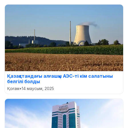
Қазақстандағы алғашқы АЭС-ті кім салатыны
белгілі болды
Қоғам
•
14 маусым, 2025