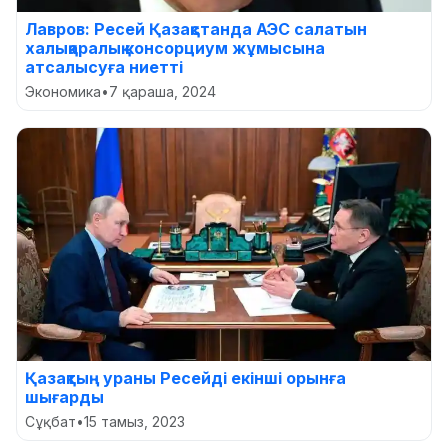
Лавров: Ресей Қазақстанда АЭС салатын
халықаралық консорциум жұмысына
атсалысуға ниетті
Экономика
•
7 қараша, 2024
Қазақтың ураны Ресейді екінші орынға
шығарды
Сұқбат
•
15 тамыз, 2023