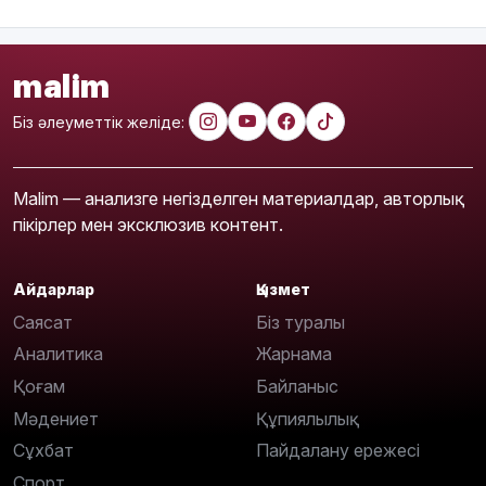
malim
Біз әлеуметтік желіде:
Malim — анализге негізделген материалдар, авторлық
пікірлер мен эксклюзив контент.
Айдарлар
Қызмет
Саясат
Біз туралы
Аналитика
Жарнама
Қоғам
Байланыс
Мәдениет
Құпиялылық
Сұхбат
Пайдалану ережесі
Спорт