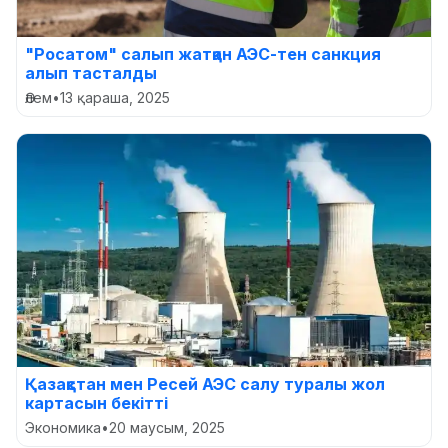
"Росатом" салып жатқан АЭС-тен санкция
алып тасталды
Әлем
•
13 қараша, 2025
Қазақстан мен Ресей АЭС салу туралы жол
картасын бекітті
Экономика
•
20 маусым, 2025