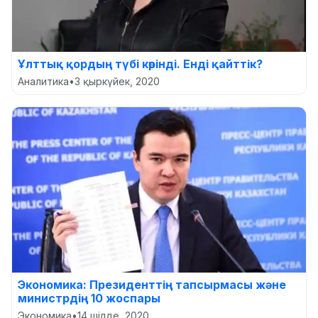
Ұлттық қордың түбі көрінді. Енді қайттік?
Аналитика
•
3 қыркүйек, 2020
Экономика: Президенттің тапсырмасы және
министрдің 10 жоспары
Экономика
•
14 шілде, 2020