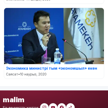
Экономика министрі тым «экономшыл» екен
Саясат
•
10 наурыз, 2020
malim
Біз әлеуметтік желіде: