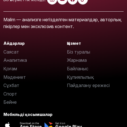
Malim — анализге негізделген материалдар, авторлық
пікірлер мен эксклюзив контент.
Айдарлар
Қызмет
Саясат
Біз туралы
Аналитика
Жарнама
Қоғам
Байланыс
Мәдениет
Құпиялылық
Сұхбат
Пайдалану ережесі
Спорт
Бейне
Мобильді қосымшалар
Download on the
Get it on
App Store
Google Play