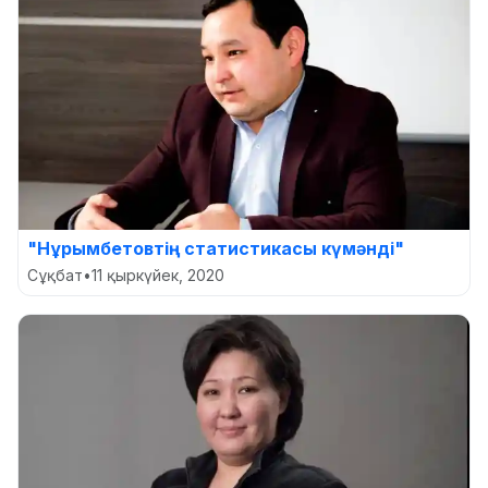
"Нұрымбетовтің статистикасы күмәнді"
Сұқбат
•
11 қыркүйек, 2020