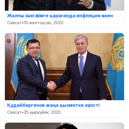
Жалпы ішкі өнімге қарағанда инфляция өскен
Саясат
•
10 желтоқсан, 2020
Құдайбергенов жаңа қызметке кірісті
Саясат
•
25 қыркүйек, 2020