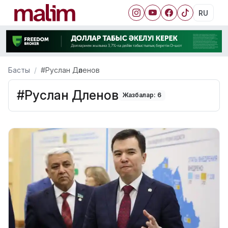
RU
Басты
#Руслан Дәленов
#Руслан Дәленов
Жазбалар: 6