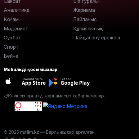
Саясат
Біз туралы
Аналитика
Жарнама
Қоғам
Байланыс
Мәдениет
Құпиялылық
Сұхбат
Пайдалану ережесі
Спорт
Бейне
Мобильді қосымшалар
Download on the
Get it on
App Store
Google Play
Қауіпсіз орнату, жарнамасыз хабарламалар.
© 2025
malim.kz
— Барлық құқықтар қорғалған.
Прайс-парақшасы