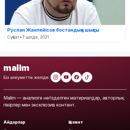
Руслан Жанпейісов бостандыққа шықты
Сұқбат
•
7 шілде, 2021
malim
Біз әлеуметтік желіде:
Malim — анализге негізделген материалдар, авторлық
пікірлер мен эксклюзив контент.
Айдарлар
Қызмет