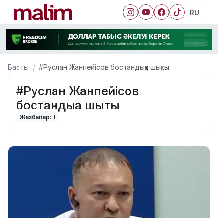
RU
Басты
#Руслан Жанпейісов бостандыққа шықты
#Руслан Жанпейісов
бостандыққа шықты
Жазбалар: 1