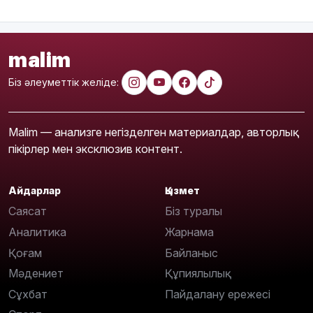
malim
Біз әлеуметтік желіде:
Malim — анализге негізделген материалдар, авторлық
пікірлер мен эксклюзив контент.
Айдарлар
Қызмет
Саясат
Біз туралы
Аналитика
Жарнама
Қоғам
Байланыс
Мәдениет
Құпиялылық
Сұхбат
Пайдалану ережесі