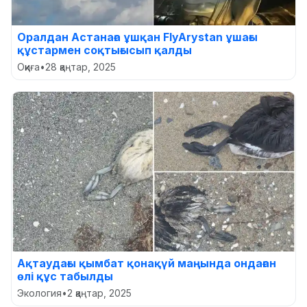
Оралдан Астанаға ұшқан FlyArystan ұшағы
құстармен соқтығысып қалды
Оқиға
•
28 қаңтар, 2025
Ақтаудағы қымбат қонақүй маңында ондаған
өлі құс табылды
Экология
•
2 қаңтар, 2025