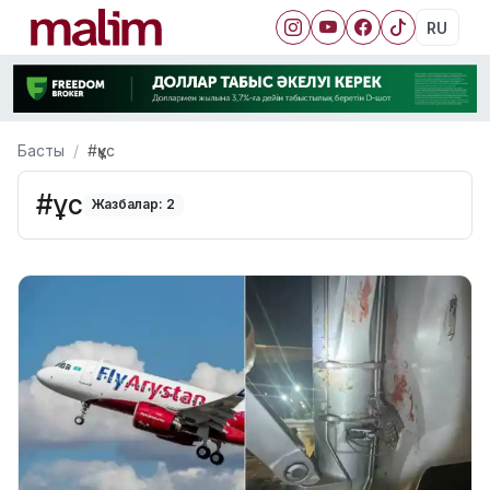
RU
Басты
#құс
#құс
Жазбалар: 2