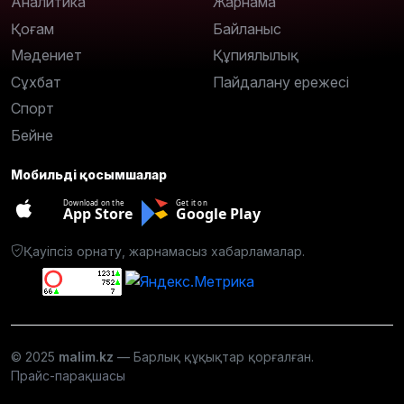
Аналитика
Жарнама
Қоғам
Байланыс
Мәдениет
Құпиялылық
Сұхбат
Пайдалану ережесі
Спорт
Бейне
Мобильді қосымшалар
Download on the
Get it on
App Store
Google Play
Қауіпсіз орнату, жарнамасыз хабарламалар.
© 2025
malim.kz
— Барлық құқықтар қорғалған.
Прайс-парақшасы