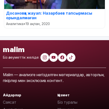
Досановқа жауап: Назарбаев тапсырмасы
орындалмаған
Аналитика
•
19 ақпан, 2020
malim
Біз әлеуметтік желіде:
Malim — анализге негізделген материалдар, авторлық
пікірлер мен эксклюзив контент.
Айдарлар
Қызмет
Саясат
Біз туралы