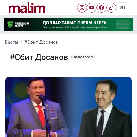
RU
Басты
#Сәбит Досанов
#Сәбит Досанов
Жазбалар: 1