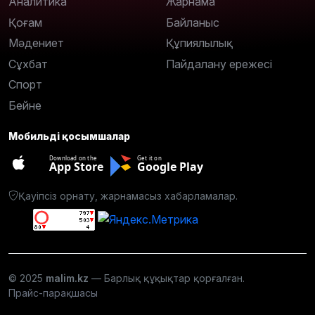
Аналитика
Жарнама
Қоғам
Байланыс
Мәдениет
Құпиялылық
Сұхбат
Пайдалану ережесі
Спорт
Бейне
Мобильді қосымшалар
Download on the
Get it on
App Store
Google Play
Қауіпсіз орнату, жарнамасыз хабарламалар.
© 2025
malim.kz
— Барлық құқықтар қорғалған.
Прайс-парақшасы