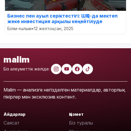
Бизнес пен ауыл серіктестігі: ШҚО-да мектеп
жеке инвестиция арқылы кеңейтілуде
Білім-ғылым
•
12 желтоқсан, 2025
malim
Біз әлеуметтік желіде:
Malim — анализге негізделген материалдар, авторлық
пікірлер мен эксклюзив контент.
Айдарлар
Қызмет
Саясат
Біз туралы