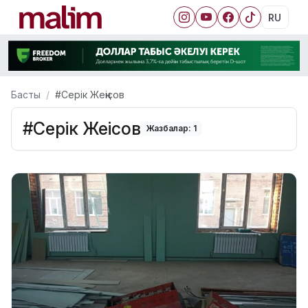
RU
Басты
#Серік Жеңісов
#Серік Жеңісов
Жазбалар: 1