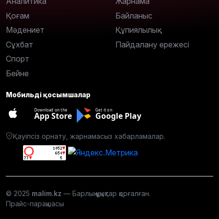
Аналитика
Жарнама
Қоғам
Байланыс
Мәдениет
Құпиялылық
Сұхбат
Пайдалану ережесі
Спорт
Бейне
Мобильді қосымшалар
Download on the
Get it on
App Store
Google Play
Қауіпсіз орнату, жарнамасыз хабарламалар.
© 2025
malim.kz
— Барлық құқықтар қорғалған.
Прайс-парақшасы