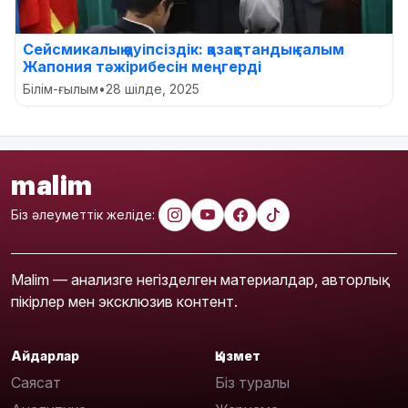
Сейсмикалық қауіпсіздік: қазақстандық ғалым
Жапония тәжірибесін меңгерді
Білім-ғылым
•
28 шілде, 2025
malim
Біз әлеуметтік желіде:
Malim — анализге негізделген материалдар, авторлық
пікірлер мен эксклюзив контент.
Айдарлар
Қызмет
Саясат
Біз туралы