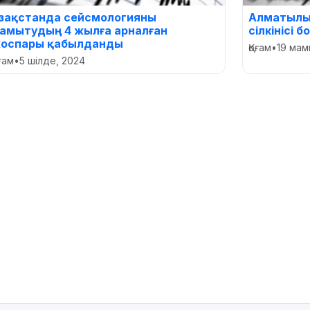
азақстанда сейсмологияны
Алматылы
амытудың 4 жылға арналған
сілкінісі
оспары қабылданды
Қоғам
•
19 мам
оғам
•
5 шілде, 2024