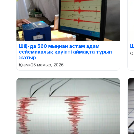
ШҚО-да 560 мыңнан астам адам
Ш
сейсмикалық қауіпті аймақта тұрып
О
жатыр
Қоғам
•
25 мамыр, 2026