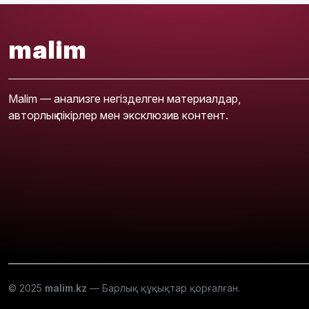
malim
Malim — анализге негізделген материалдар,
авторлық пікірлер мен эксклюзив контент.
© 2025
malim.kz
— Барлық құқықтар қорғалған.