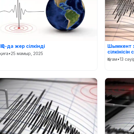
ҚО-да жер сілкінді
Шымкент 
сілкінісін 
қиға
•
25 мамыр, 2025
Қоғам
•
13 сәуі