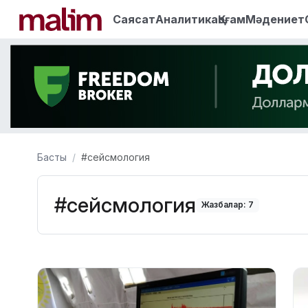
Саясат
Аналитика
Қоғам
Мәдениет
Басты
#сейсмология
#сейсмология
Жазбалар: 7