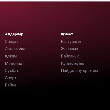
Айдарлар
Қызмет
Саясат
Біз туралы
Аналитика
Жарнама
Қоғам
Байланыс
Мәдениет
Құпиялылық
Сұхбат
Пайдалану ережесі
Спорт
Бейне