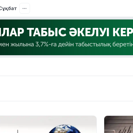
Сұқбат