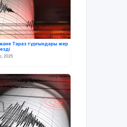
және Тараз тұрғындары жер
сезді
р, 2025