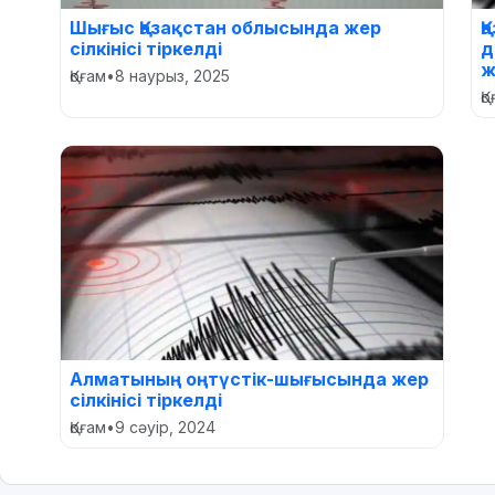
Шығыс Қазақстан облысында жер
Қ
сілкінісі тіркелді
д
ж
Қоғам
•
8 наурыз, 2025
Қ
Алматының оңтүстік-шығысында жер
сілкінісі тіркелді
Қоғам
•
9 сәуір, 2024