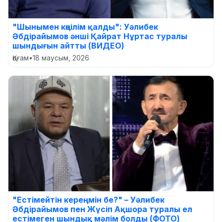
"Шынымен көңілім қалды": Уәлибек
Әбдірайымов әнші Қайрат Нұртас туралы
шындығын айтты (ВИДЕО)
Қоғам
•
18 маусым, 2026
"Естімейтін кереңмін бе?" – Уәлибек
Әбдірайымов пен Жүсіп Ақшора туралы ел
естімеген шындық мәлім болды (ФОТО)