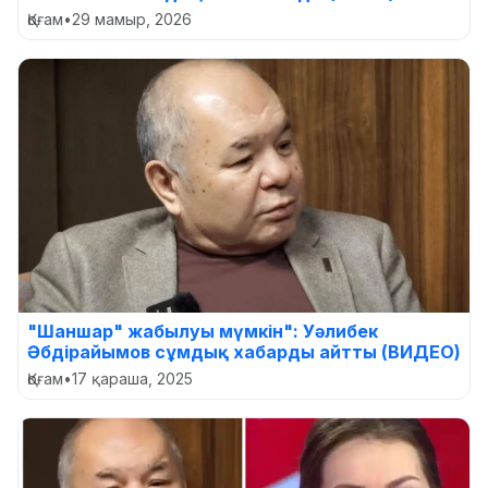
Қоғам
•
29 мамыр, 2026
"Шаншар" жабылуы мүмкін": Уәлибек
Әбдірайымов сұмдық хабарды айтты (ВИДЕО)
Қоғам
•
17 қараша, 2025