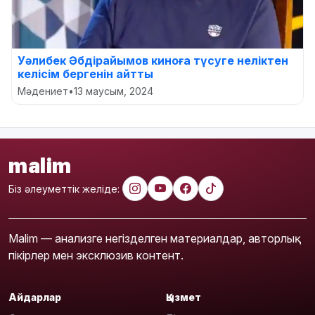
Уәлибек Әбдірайымов киноға түсуге неліктен
келісім бергенін айтты
Мәдениет
•
13 маусым, 2024
malim
Біз әлеуметтік желіде:
Malim — анализге негізделген материалдар, авторлық
пікірлер мен эксклюзив контент.
Айдарлар
Қызмет