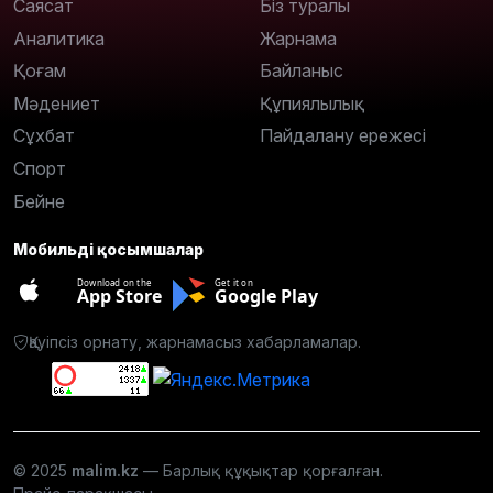
Саясат
Біз туралы
Аналитика
Жарнама
Қоғам
Байланыс
Мәдениет
Құпиялылық
Сұхбат
Пайдалану ережесі
Спорт
Бейне
Мобильді қосымшалар
Download on the
Get it on
App Store
Google Play
Қауіпсіз орнату, жарнамасыз хабарламалар.
© 2025
malim.kz
— Барлық құқықтар қорғалған.