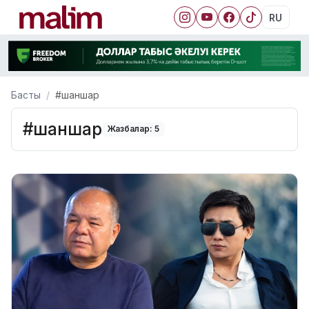
RU
Басты
#шаншар
#шаншар
Жазбалар: 5