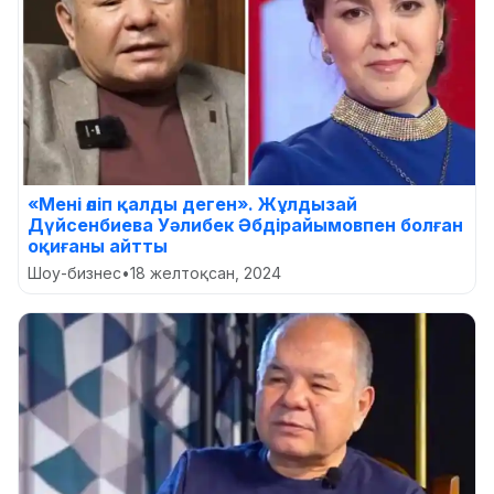
«Мені өліп қалды деген». Жұлдызай
Дүйсенбиева Уәлибек Әбдірайымовпен болған
оқиғаны айтты
Шоу-бизнес
•
18 желтоқсан, 2024