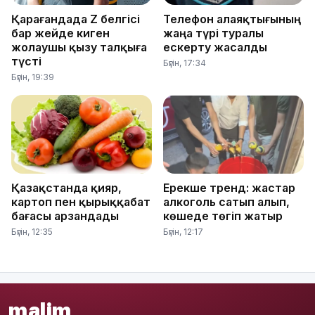
Қарағандада Z белгісі
Телефон алаяқтығының
бар жейде киген
жаңа түрі туралы
жолаушы қызу талқыға
ескерту жасалды
түсті
Бүгін, 17:34
Бүгін, 19:39
Қазақстанда қияр,
Ерекше тренд: жастар
картоп пен қырыққабат
алкоголь сатып алып,
бағасы арзандады
көшеде төгіп жатыр
Бүгін, 12:35
Бүгін, 12:17
malim