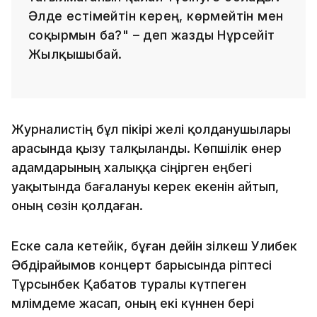
Әлде естімейтін керең, көрмейтін мен
соқырмын ба?" – деп жазды Нұрсейіт
Жылқышыбай.
Журналистің бұл пікірі желі қолданушылары
арасында қызу талқыланды. Көпшілік өнер
адамдарының халыққа сіңірген еңбегі
уақытында бағалануы керек екенін айтып,
оның сөзін қолдаған.
Еске сала кетейік, бұған дейін әзілкеш Уәлибек
Әбдірайымов концерт барысында әріптесі
Тұрсынбек Қабатов туралы күтпеген
мәлімдеме жасап, оның екі күннен бері