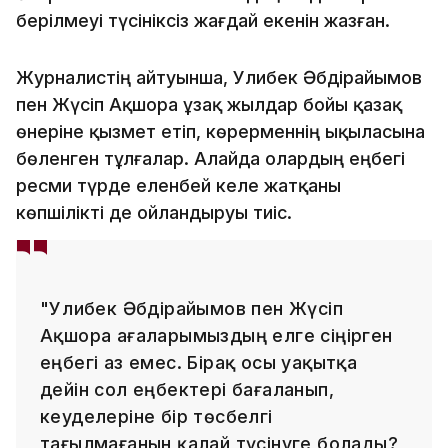
берілмеуі түсініксіз жағдай екенін жазған.
Журналистің айтуынша, Уәлибек Әбдірайымов
пен Жүсіп Ақшора ұзақ жылдар бойы қазақ
өнеріне қызмет етіп, көрерменнің ықыласына
бөленген тұлғалар. Алайда олардың еңбегі
ресми түрде еленбей келе жатқаны
көпшілікті де ойландыруы тиіс.
"Уәлибек Әбдірайымов пен Жүсіп
Ақшора ағаларымыздың елге сіңірген
еңбегі аз емес. Бірақ осы уақытқа
дейін сол еңбектері бағаланып,
кеуделеріне бір төсбелгі
тағылмағанын қалай түсінуге болады?