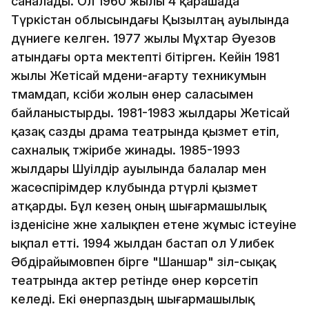
саналады. Ол 1960 жылы 4 қарашада
Түркістан облысындағы Қызылтаң ауылында
дүниеге келген. 1977 жылы Мұхтар Әуезов
атындағы орта мектепті бітірген. Кейін 1981
жылы Жетісай мәдени-ағарту техникумын
тәмамдап, кәсіби жолын өнер саласымен
байланыстырды. 1981-1983 жылдары Жетісай
қазақ сазды драма театрында қызмет етіп,
сахналық тәжірибе жинады. 1985-1993
жылдары Шәуілдір ауылында балалар мен
жасөспірімдер клубында әртүрлі қызмет
атқарды. Бұл кезең оның шығармашылық
ізденісіне және халықпен етене жұмыс істеуіне
ықпал етті. 1994 жылдан бастап ол Уәлибек
Әбдірайымовпен бірге "Шаншар" әзіл-сықақ
театрында актер ретінде өнер көрсетіп
келеді. Екі өнерпаздың шығармашылық