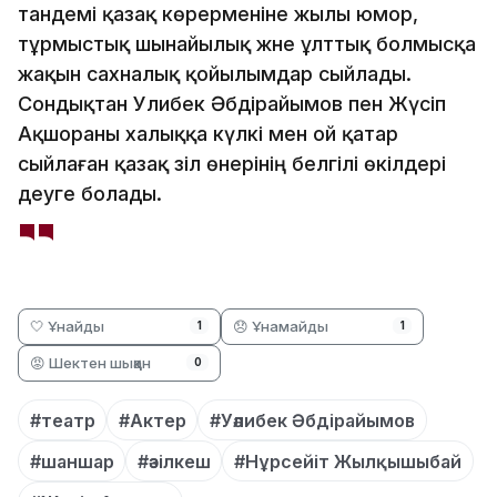
тандемі қазақ көрерменіне жылы юмор,
тұрмыстық шынайылық және ұлттық болмысқа
жақын сахналық қойылымдар сыйлады.
Сондықтан Уәлибек Әбдірайымов пен Жүсіп
Ақшораны халыққа күлкі мен ой қатар
сыйлаған қазақ әзіл өнерінің белгілі өкілдері
деуге болады.
🤍 Ұнайды
😞 Ұнамайды
1
1
😡 Шектен шыққан
0
#театр
#Актер
#Уәлибек Әбдірайымов
#шаншар
#әзілкеш
#Нұрсейіт Жылқышыбай