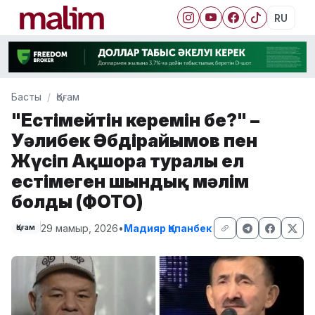
RU
Басты
Қоғам
"Естімейтін кереңмін бе?" –
Уәлибек Әбдірайымов пен
Жүсіп Ақшора туралы ел
естімеген шындық мәлім
болды (ФОТО)
29 мамыр, 2026
•
Мадияр Қапанбек
Қоғам