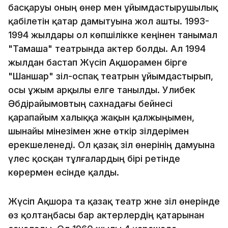
басқаруы оның өнер мен ұйымдастырушылық
қабілетін қатар дамытуына жол ашты. 1993-
1994 жылдары ол көпшілікке кеңінен танымал
"Тамаша" театрында актер болды. Ал 1994
жылдан бастап Жүсіп Ақшорамен бірге
"Шаншар" әзіл-оспақ театрын ұйымдастырып,
осы ұжым арқылы елге танылды. Уәлибек
Әбдірайымовтың сахнадағы бейнесі
қарапайым халыққа жақын қалжыңымен,
шынайы мінезімен және өткір әзілдерімен
ерекшеленеді. Ол қазақ әзіл өнерінің дамуына
үлес қосқан тұлғалардың бірі ретінде
көрермен есінде қалды.
Жүсіп Ақшора та қазақ театр және әзіл өнерінде
өз қолтаңбасы бар актерлердің қатарынан