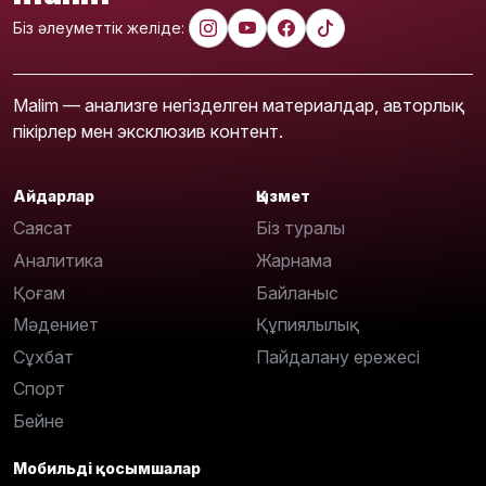
Біз әлеуметтік желіде:
Malim — анализге негізделген материалдар, авторлық
пікірлер мен эксклюзив контент.
Айдарлар
Қызмет
Саясат
Біз туралы
Аналитика
Жарнама
Қоғам
Байланыс
Мәдениет
Құпиялылық
Сұхбат
Пайдалану ережесі
Спорт
Бейне
Мобильді қосымшалар