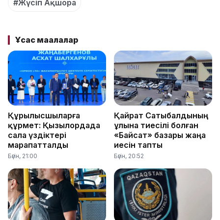
#Жүсіп Ақшора
Ұқсас мақалалар
Құрылысшыларға
Қайрат Сатыбалдының
құрмет: Қызылордада
ұлына тиесілі болған
сала үздіктері
«Байсат» базары жаңа
марапатталды
иесін тапты
Бүгін, 21:00
Бүгін, 20:52