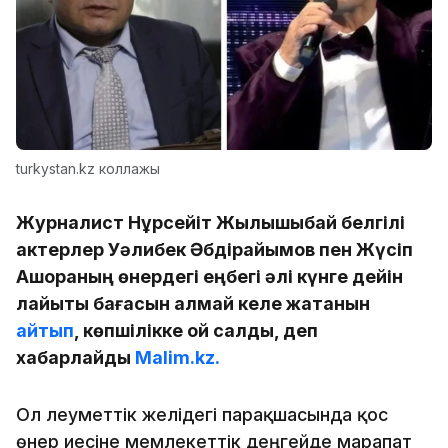
turkystan.kz коллажы
Журналист Нұрсейіт Жылқышыбай белгілі
актерлер Уәлибек Әбдірайымов пен Жүсіп
Ақшораның өнердегі еңбегі әлі күнге дейін
лайықты бағасын алмай келе жатқанын
айтып
, көпшілікке ой салды, деп
хабарлайды
Malim.kz.
Ол әлеуметтік желідегі парақшасында қос
өнер иесіне мемлекеттік деңгейде марапат