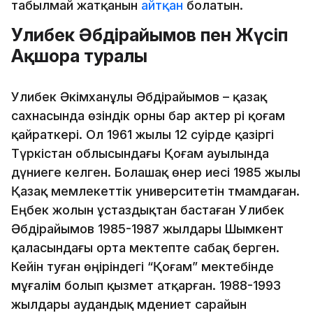
табылмай жатқанын
айтқан
болатын.
Уәлибек Әбдірайымов пен Жүсіп
Ақшора туралы
Уәлибек Әкімханұлы Әбдірайымов – қазақ
сахнасында өзіндік орны бар актер әрі қоғам
қайраткері. Ол 1961 жылы 12 сәуірде қазіргі
Түркістан облысындағы Қоғам ауылында
дүниеге келген. Болашақ өнер иесі 1985 жылы
Қазақ мемлекеттік университетін тәмамдаған.
Еңбек жолын ұстаздықтан бастаған Уәлибек
Әбдірайымов 1985-1987 жылдары Шымкент
қаласындағы орта мектепте сабақ берген.
Кейін туған өңіріндегі “Қоғам” мектебінде
мұғалім болып қызмет атқарған. 1988-1993
жылдары аудандық мәдениет сарайын