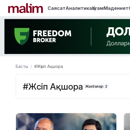
Саясат
Аналитика
Қоғам
Мәдениет
Басты
#Жүсіп Ақшора
#Жүсіп Ақшора
Жазбалар: 2