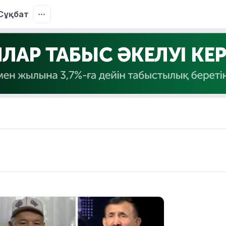
Сұқбат