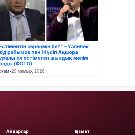
Естімейтін кереңмін бе?" – Уәлибек
бдірайымов пен Жүсіп Ақшора
уралы ел естімеген шындық мәлім
олды (ФОТО)
оғам
•
29 мамыр, 2026
Айдарлар
Қызмет