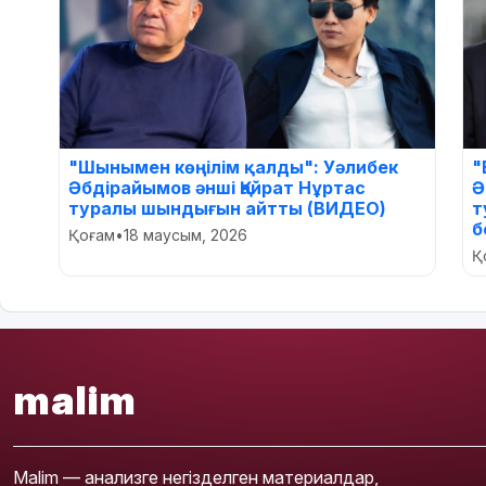
"Шынымен көңілім қалды": Уәлибек
"
Әбдірайымов әнші Қайрат Нұртас
Ә
туралы шындығын айтты (ВИДЕО)
т
б
Қоғам
•
18 маусым, 2026
Қ
malim
Malim — анализге негізделген материалдар,