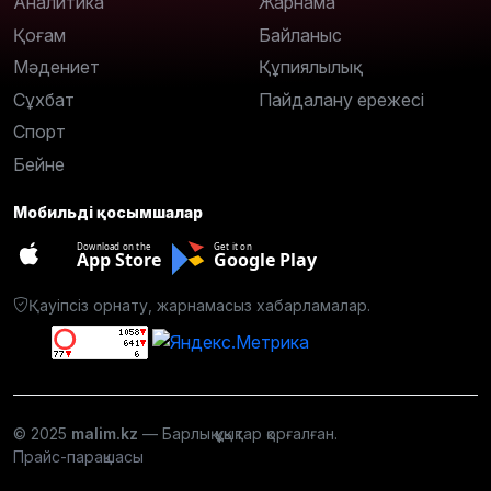
Аналитика
Жарнама
Қоғам
Байланыс
Мәдениет
Құпиялылық
Сұхбат
Пайдалану ережесі
Спорт
Бейне
Мобильді қосымшалар
Download on the
Get it on
App Store
Google Play
Қауіпсіз орнату, жарнамасыз хабарламалар.
© 2025
malim.kz
— Барлық құқықтар қорғалған.
Прайс-парақшасы