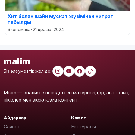
Хит болған шайн мускат жүзімінен нитрат
табылды
Экономика
•
21 қараша, 2024
malim
Біз әлеуметтік желіде:
Malim — анализге негізделген материалдар, авторлық
пікірлер мен эксклюзив контент.
Айдарлар
Қызмет
Саясат
Біз туралы