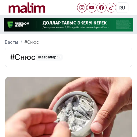
RU
Басты
#Снюс
#Снюс
Жазбалар: 1