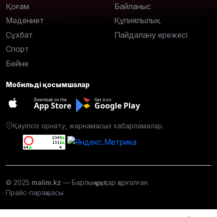
Қоғам
Байланыс
Мәдениет
Құпиялылық
Сұхбат
Пайдалану ережесі
Спорт
Бейне
Мобильді қосымшалар
Download on the
Get it on
App Store
Google Play
Қауіпсіз орнату, жарнамасыз хабарламалар.
© 2025
malim.kz
— Барлық құқықтар қорғалған.
Прайс-парақшасы