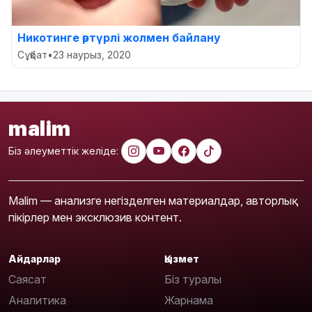
Никотинге әртүрлі жолмен байлану
Сұқбат
•
23 наурыз, 2020
malim
Біз әлеуметтік желіде:
Malim — анализге негізделген материалдар, авторлық
пікірлер мен эксклюзив контент.
Айдарлар
Қызмет
Саясат
Біз туралы
Аналитика
Жарнама