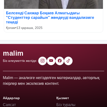
Белсенді Санжар Боқаев Алматыдағы
"Студенттер сарайын" жөндеуді вандализмге
теңеді
Қоғам
•
13 қараша, 2025
malim
Біз әлеуметтік желіде:
Malim — анализге негізделген материалдар, авторлық
пікірлер мен эксклюзив контент.
Айдарлар
Қызмет
Саясат
Біз туралы