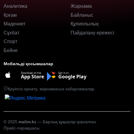
Аналитика
Жарнама
Қоғам
Байланыс
Мәдениет
Құпиялылық
Сұхбат
Пайдалану ережесі
Спорт
Бейне
Мобильді қосымшалар
Download on the
Get it on
App Store
Google Play
Қауіпсіз орнату, жарнамасыз хабарламалар.
© 2025
malim.kz
— Барлық құқықтар қорғалған.
Прайс-парақшасы