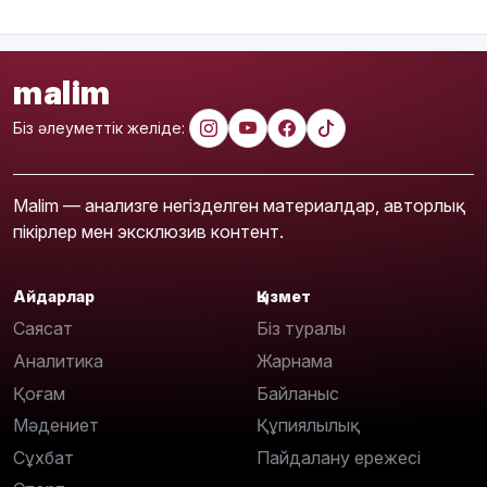
malim
Біз әлеуметтік желіде:
Malim — анализге негізделген материалдар, авторлық
пікірлер мен эксклюзив контент.
Айдарлар
Қызмет
Саясат
Біз туралы
Аналитика
Жарнама
Қоғам
Байланыс
Мәдениет
Құпиялылық
Сұхбат
Пайдалану ережесі