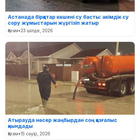
Астанада бірқатар көшені су басты: әкімдік су
сору жұмыстарын жүргізіп жатыр
Қоғам
•
23 шілде, 2026
Атырауда нөсер жаңбырдан соң қозғалыс
қиындады
Қоғам
•
15 сәуір, 2026