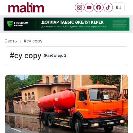
RU
Басты
#су сору
#су сору
Жазбалар: 2