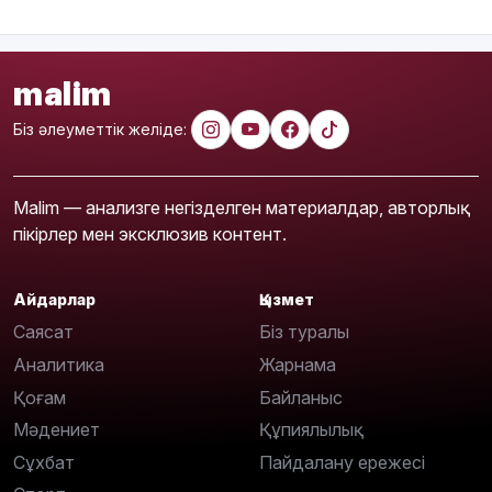
malim
Біз әлеуметтік желіде:
Malim — анализге негізделген материалдар, авторлық
пікірлер мен эксклюзив контент.
Айдарлар
Қызмет
Саясат
Біз туралы
Аналитика
Жарнама
Қоғам
Байланыс
Мәдениет
Құпиялылық
Сұхбат
Пайдалану ережесі