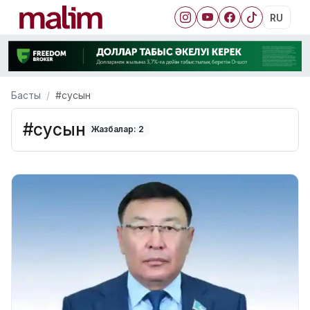
RU
Басты
#сусын
#сусын
Жазбалар: 2