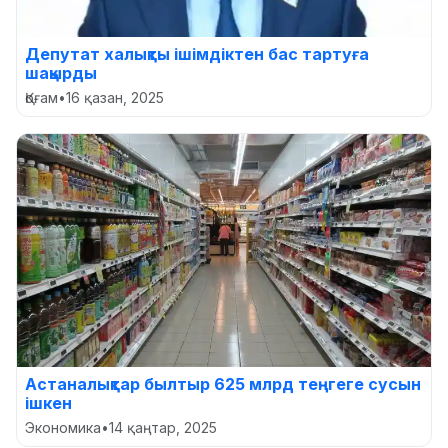
Депутат халықты ішімдіктен бас тартуға
шақырды
Қоғам
•
16 қазан, 2025
Астаналықтар былтыр 625 млрд теңгеге сусын
ішкен
Экономика
•
14 қаңтар, 2025