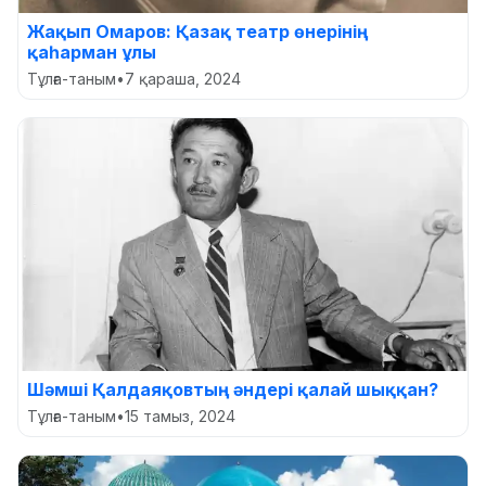
Жақып Омаров: Қазақ театр өнерінің
қаһарман ұлы
Тұлға-таным
•
7 қараша, 2024
Шәмші Қалдаяқовтың әндері қалай шыққан?
Тұлға-таным
•
15 тамыз, 2024