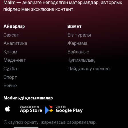
Malim — анализге негізделген материалдар, авторлық
пікірлер мен эксклюзив контент.
Айдарлар
Қызмет
Саясат
Біз туралы
Аналитика
Жарнама
Қоғам
Байланыс
Мәдениет
Құпиялылық
Сұхбат
Пайдалану ережесі
Спорт
Бейне
Мобильді қосымшалар
Download on the
Get it on
App Store
Google Play
Қауіпсіз орнату, жарнамасыз хабарламалар.