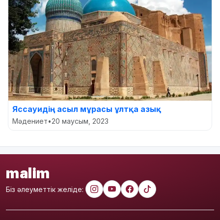
Яссауидің асыл мұрасы ұлтқа азық
Мәдениет
•
20 маусым, 2023
malim
Біз әлеуметтік желіде: