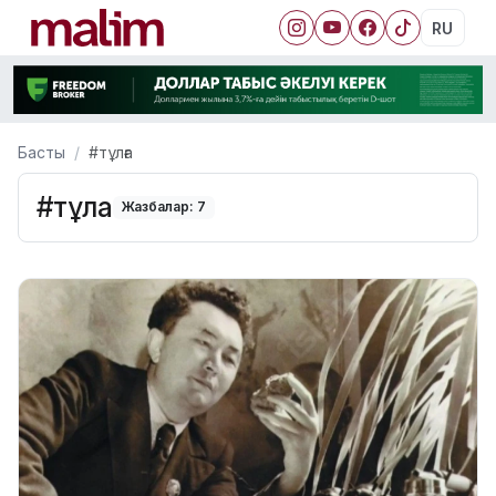
RU
Басты
#тұлға
#тұлға
Жазбалар: 7