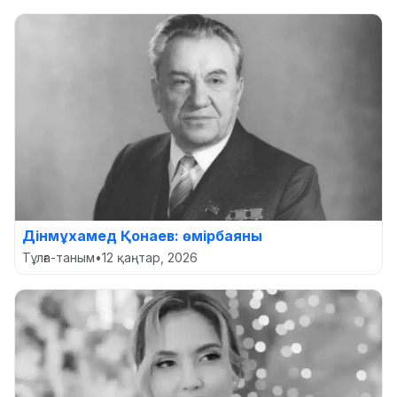
Дінмұхамед Қонаев: өмірбаяны
Тұлға-таным
•
12 қаңтар, 2026