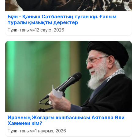
Бүгін - Қаныш Сәтбаевтың туған күні. Ғалым
туралы қызықты деректер
Тұлға-таным
•
12 сәуір, 2026
Иранның Жоғарғы көшбасшысы Аятолла Әли
Хаменеи кім?
Тұлға-таным
•
1 наурыз, 2026