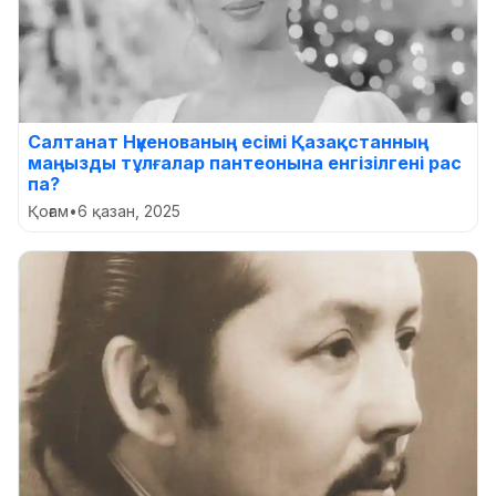
Салтанат Нүкенованың есімі Қазақстанның
маңызды тұлғалар пантеонына енгізілгені рас
па?
Қоғам
•
6 қазан, 2025