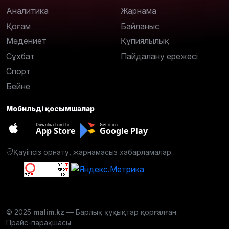
Аналитика
Жарнама
Қоғам
Байланыс
Мәдениет
Құпиялылық
Сұхбат
Пайдалану ережесі
Спорт
Бейне
Мобильді қосымшалар
Download on the
Get it on
App Store
Google Play
Қауіпсіз орнату, жарнамасыз хабарламалар.
© 2025
malim.kz
— Барлық құқықтар қорғалған.
Прайс-парақшасы