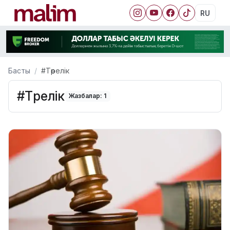
RU
Басты
#Төрелік
#Төрелік
Жазбалар: 1