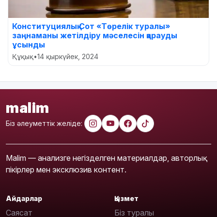
Конституциялық Сот «Төрелік туралы»
заңнаманы жетілдіру мәселесін қарауды
ұсынды
Құқық
•
14 қыркүйек, 2024
malim
Біз әлеуметтік желіде:
Malim — анализге негізделген материалдар, авторлық
пікірлер мен эксклюзив контент.
Айдарлар
Қызмет
Саясат
Біз туралы