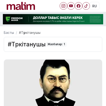
RU
Басты
#Түркітанушы
#Түркітанушы
Жазбалар: 1