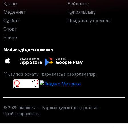
Қоғам
Байланыс
Мәдениет
Құпиялылық
Сұхбат
Пайдалану ережесі
Спорт
Бейне
Мобильді қосымшалар
Download on the
Get it on
App Store
Google Play
Қауіпсіз орнату, жарнамасыз хабарламалар.
© 2025
malim.kz
— Барлық құқықтар қорғалған.
Прайс-парақшасы