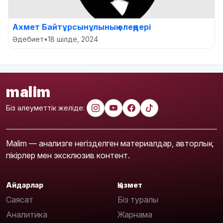
Ахмет Байтұрсынұлының өлеңдері
Әдебиет
•
18 шілде, 2024
malim
Біз әлеуметтік желіде:
Malim — анализге негізделген материалдар, авторлық
пікірлер мен эксклюзив контент.
Айдарлар
Қызмет
Саясат
Біз туралы
Аналитика
Жарнама