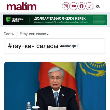
RU
Басты
#тау-кен саласы
#тау-кен саласы
Жазбалар: 1