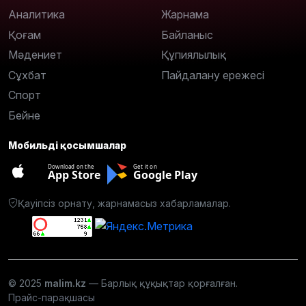
Аналитика
Жарнама
Қоғам
Байланыс
Мәдениет
Құпиялылық
Сұхбат
Пайдалану ережесі
Спорт
Бейне
Мобильді қосымшалар
Download on the
Get it on
App Store
Google Play
Қауіпсіз орнату, жарнамасыз хабарламалар.
© 2025
malim.kz
— Барлық құқықтар қорғалған.
Прайс-парақшасы