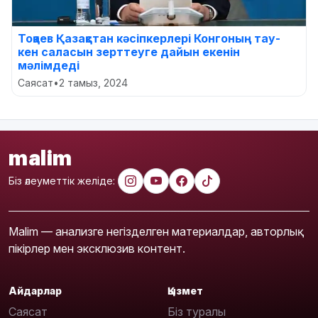
Тоқаев Қазақстан кәсіпкерлері Конгоның тау-
кен саласын зерттеуге дайын екенін
мәлімдеді
Саясат
•
2 тамыз, 2024
malim
Біз әлеуметтік желіде:
Malim — анализге негізделген материалдар, авторлық
пікірлер мен эксклюзив контент.
Айдарлар
Қызмет
Саясат
Біз туралы