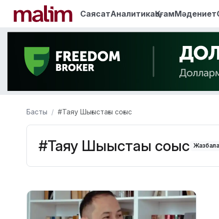
Саясат
Аналитика
Қоғам
Мәдениет
Басты
#Таяу Шығыстағы соғыс
#Таяу Шығыстағы соғыс
Жазбала