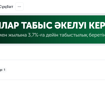
Сұқбат
р: 1