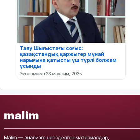
Таяу Шығыстағы соғыс:
қазақстандық қаржыгер мұнай
нарығына қатысты үш түрлі болжам
ұсынды
Экономика
•
23 маусым, 2025
malim
Malim — анализге негізделген материалдар,