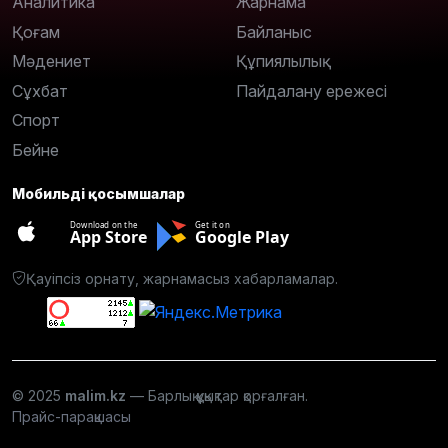
Аналитика
Жарнама
Қоғам
Байланыс
Мәдениет
Құпиялылық
Сұхбат
Пайдалану ережесі
Спорт
Бейне
Мобильді қосымшалар
Download on the
Get it on
App Store
Google Play
Қауіпсіз орнату, жарнамасыз хабарламалар.
© 2025
malim.kz
— Барлық құқықтар қорғалған.
Прайс-парақшасы