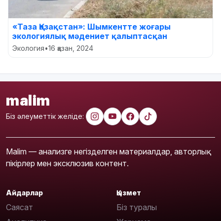
«Таза Қазақстан»: Шымкентте жоғары
экологиялық мәдениет қалыптасқан
Экология
•
16 қазан, 2024
malim
Біз әлеуметтік желіде:
Malim — анализге негізделген материалдар, авторлық
пікірлер мен эксклюзив контент.
Айдарлар
Қызмет
Саясат
Біз туралы