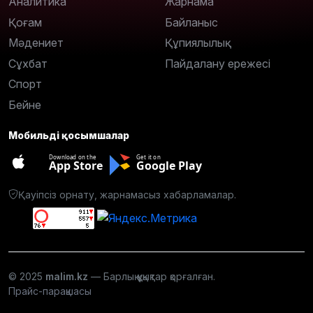
Аналитика
Жарнама
Қоғам
Байланыс
Мәдениет
Құпиялылық
Сұхбат
Пайдалану ережесі
Спорт
Бейне
Мобильді қосымшалар
Download on the
Get it on
App Store
Google Play
Қауіпсіз орнату, жарнамасыз хабарламалар.
© 2025
malim.kz
— Барлық құқықтар қорғалған.
Прайс-парақшасы