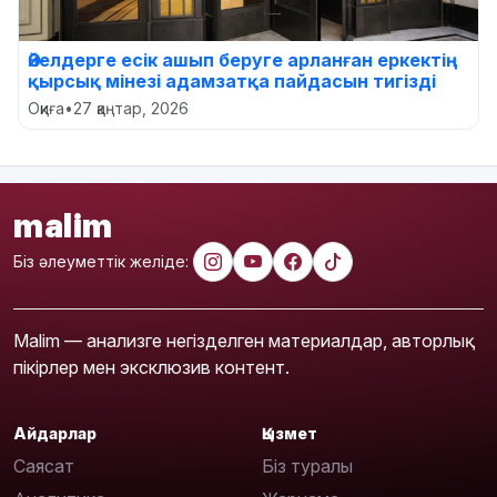
Әйелдерге есік ашып беруге арланған еркектің
қырсық мінезі адамзатқа пайдасын тигізді
Оқиға
•
27 қаңтар, 2026
malim
Біз әлеуметтік желіде:
Malim — анализге негізделген материалдар, авторлық
пікірлер мен эксклюзив контент.
Айдарлар
Қызмет
Саясат
Біз туралы