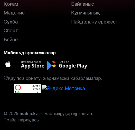
Қоғам
Байланыс
Мәдениет
Құпиялылық
Сұхбат
Пайдалану ережесі
Спорт
Бейне
Мобильді қосымшалар
Download on the
Get it on
App Store
Google Play
Қауіпсіз орнату, жарнамасыз хабарламалар.
© 2025
malim.kz
— Барлық құқықтар қорғалған.
Прайс-парақшасы