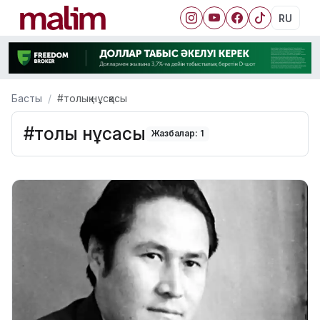
RU
Басты
#толық нұсқасы
#толық нұсқасы
Жазбалар: 1