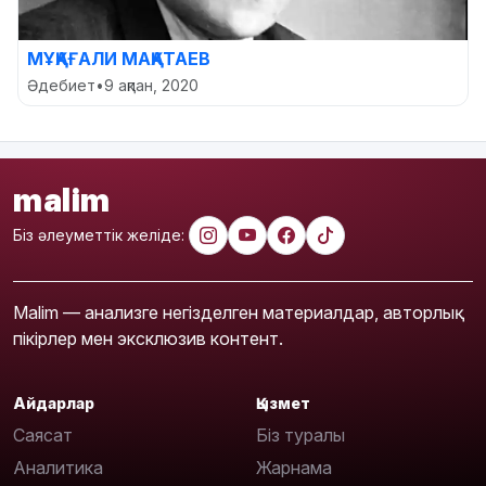
МҰҚАҒАЛИ МАҚАТАЕВ
Әдебиет
•
9 ақпан, 2020
malim
Біз әлеуметтік желіде:
Malim — анализге негізделген материалдар, авторлық
пікірлер мен эксклюзив контент.
Айдарлар
Қызмет
Саясат
Біз туралы
Аналитика
Жарнама